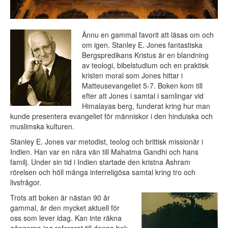
Ännu en gammal favorit att läsas om och
om igen. Stanley E. Jones fantastiska
Bergspredikans Kristus är en blandning
av teologi, bibelstudium och en praktisk
kristen moral som Jones hittar i
Matteusevangeliet 5-7. Boken kom till
efter att Jones i samtal i samlingar vid
Himalayas berg, funderat kring hur man
kunde presentera evangeliet för människor i den hinduiska och
muslimska kulturen.
Stanley E. Jones var metodist, teolog och brittisk missionär i
Indien. Han var en nära vän till Mahatma Gandhi och hans
familj. Under sin tid i Indien startade den kristna Ashram
rörelsen och höll många interreligösa samtal kring tro och
livsfrågor.
Trots att boken är nästan 90 år
gammal, är den mycket aktuell för
oss som lever idag. Kan inte räkna