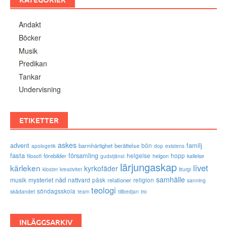
Andakt
Böcker
Musik
Predikan
Tankar
Undervisning
ETIKETTER
askes
advent
familj
bön
barmhärtighet
berättelse
existens
apologetik
dop
fasta
församling
förebilder
helgelse
helgon
hopp
filosofi
kallelse
gudstjänst
lärjungaskap
livet
kärleken
kyrkofäder
kloster
kreativitet
liturgi
samhälle
nåd
musik
mysteriet
nattvard
påsk
relationer
religion
sanning
teologi
söndagsskola
skådandet
tro
team
tillbedjan
INLÄGGSARKIV