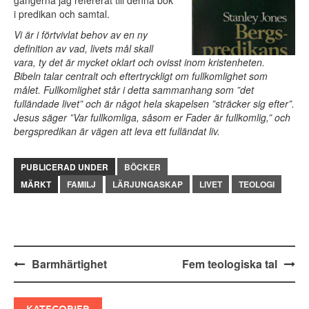
gångerna jag refererat till denna bok
i predikan och samtal.
Vi är i förtvivlat behov av en ny
definition av vad, livets mål skall
vara, ty det är mycket oklart och ovisst inom kristenheten.
Bibeln talar centralt och eftertryckligt om fullkomlighet som
målet. Fullkomlighet står i detta sammanhang som ”det
fulländade livet” och är något hela skapelsen ”sträcker sig efter”.
Jesus säger ”Var fullkomliga, såsom er Fader är fullkomlig,” och
bergspredikan är vägen att leva ett fulländat liv.
PUBLICERAD UNDER
BÖCKER
MÄRKT
FAMILJ
LÄRJUNGASKAP
LIVET
TEOLOGI
Inläggsnavigering
Barmhärtighet
Fem teologiska tal
KATEGORIER