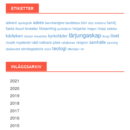
ETIKETTER
askes
advent
familj
bön
barmhärtighet
berättelse
existens
apologetik
dop
fasta
församling
förebilder
helgelse
helgon
hopp
filosofi
kallelse
gudstjänst
lärjungaskap
livet
kärleken
kyrkofäder
kloster
kreativitet
liturgi
samhälle
nåd
musik
mysteriet
nattvard
påsk
relationer
religion
sanning
teologi
söndagsskola
skådandet
tro
team
tillbedjan
INLÄGGSARKIV
2021
2020
2019
2018
2017
2016
2015