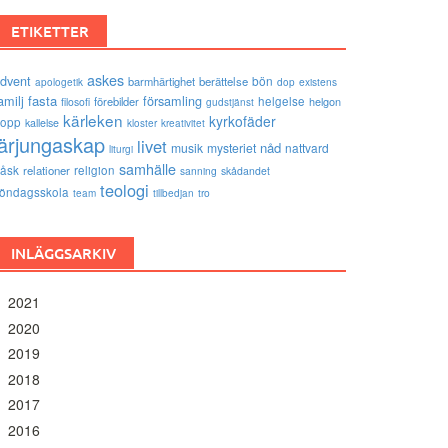
ETIKETTER
askes
dvent
bön
barmhärtighet
berättelse
existens
apologetik
dop
amilj
fasta
församling
förebilder
helgelse
helgon
filosofi
gudstjänst
kärleken
kyrkofäder
opp
kallelse
kloster
kreativitet
lärjungaskap
livet
nåd
musik
mysteriet
nattvard
liturgi
samhälle
åsk
relationer
religion
sanning
skådandet
teologi
öndagsskola
tro
team
tillbedjan
INLÄGGSARKIV
2021
2020
2019
2018
2017
2016