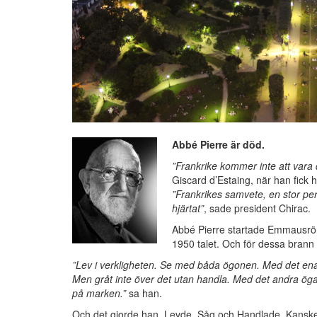
Abbé Pierre är död.
”Frankrike kommer inte att var
Giscard d’Estaing, när han fick 
”Frankrikes samvete, en stor pers
hjärtat”
, sade president Chirac.
Abbé Pierre startade Emmausröre
1950 talet. Och för dessa brann 
”Lev i verkligheten. Se med båda ögonen. Med det ena ö
Men gråt inte över det utan handla. Med det andra ögat
på marken.”
sa han.
Och det gjorde han. Levde, Såg och Handlade. Kanske de