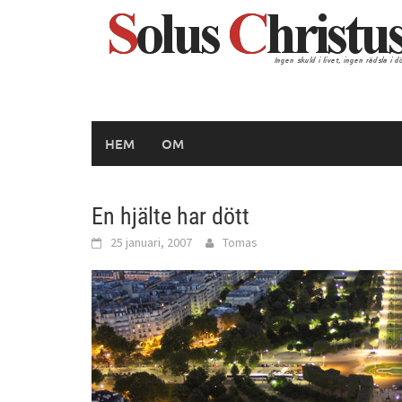
Hoppa
till
innehåll
HEM
OM
En hjälte har dött
25 januari, 2007
Tomas