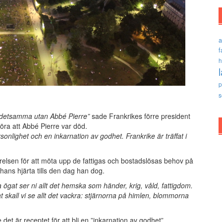
a
f
h
p
s
a detsamma utan Abbé Pierre”
sade Frankrikes förre president
höra att Abbé Pierre var död.
onlighet och en inkarnation av godhet. Frankrike är träffat i
lsen för att möta upp de fattigas och bostadslösas behov på
hans hjärta tills den dag han dog.
gat ser ni allt det hemska som händer, krig, våld, fattigdom.
 skall vi se allt det vackra: stjärnorna på himlen, blommorna
t är receptet för att bli en ”inkarnation av godhet”.