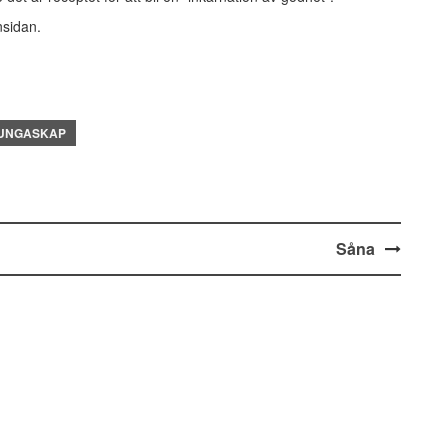
nsidan.
UNGASKAP
Såna