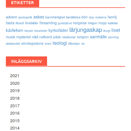
ETIKETTER
askes
advent
familj
bön
barmhärtighet
berättelse
existens
apologetik
dop
fasta
församling
förebilder
helgelse
helgon
hopp
filosofi
kallelse
gudstjänst
lärjungaskap
livet
kärleken
kyrkofäder
kloster
kreativitet
liturgi
samhälle
nåd
musik
mysteriet
nattvard
påsk
relationer
religion
sanning
teologi
söndagsskola
skådandet
tro
team
tillbedjan
INLÄGGSARKIV
2021
2020
2019
2018
2017
2016
2015
2014