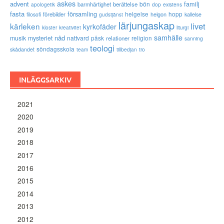
askes
advent
familj
bön
barmhärtighet
berättelse
existens
apologetik
dop
fasta
församling
förebilder
helgelse
helgon
hopp
filosofi
kallelse
gudstjänst
lärjungaskap
livet
kärleken
kyrkofäder
kloster
kreativitet
liturgi
samhälle
nåd
musik
mysteriet
nattvard
påsk
relationer
religion
sanning
teologi
söndagsskola
skådandet
tro
team
tillbedjan
INLÄGGSARKIV
2021
2020
2019
2018
2017
2016
2015
2014
2013
2012