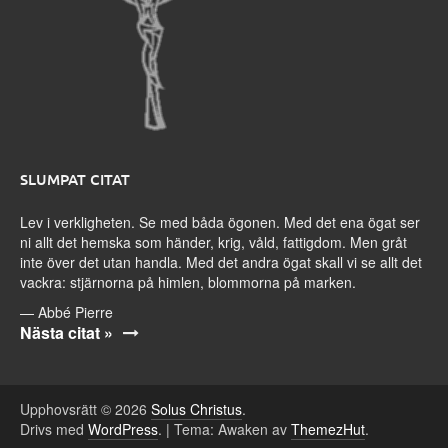
SLUMPAT CITAT
Lev i verkligheten. Se med båda ögonen. Med det ena ögat ser
ni allt det hemska som händer, krig, våld, fattigdom. Men gråt
inte över det utan handla. Med det andra ögat skall vi se allt det
vackra: stjärnorna på himlen, blommorna på marken.
—
Abbé Pierre
Nästa citat »
Upphovsrätt © 2026
Solus Christus
.
Drivs med
WordPress
.
|
Tema: Awaken av
ThemezHut
.