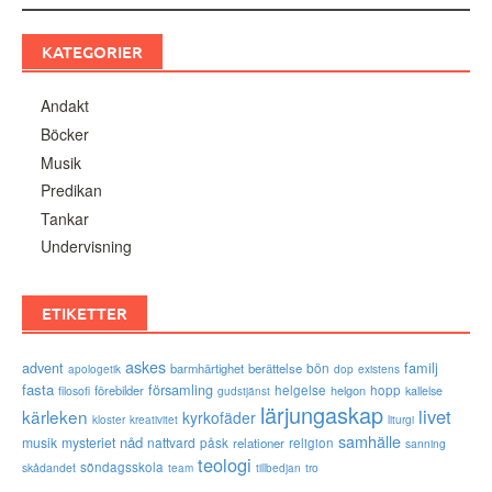
KATEGORIER
Andakt
Böcker
Musik
Predikan
Tankar
Undervisning
ETIKETTER
askes
advent
familj
bön
barmhärtighet
berättelse
existens
apologetik
dop
fasta
församling
förebilder
helgelse
helgon
hopp
filosofi
kallelse
gudstjänst
lärjungaskap
livet
kärleken
kyrkofäder
kloster
kreativitet
liturgi
samhälle
nåd
musik
mysteriet
nattvard
påsk
relationer
religion
sanning
teologi
söndagsskola
skådandet
tro
team
tillbedjan