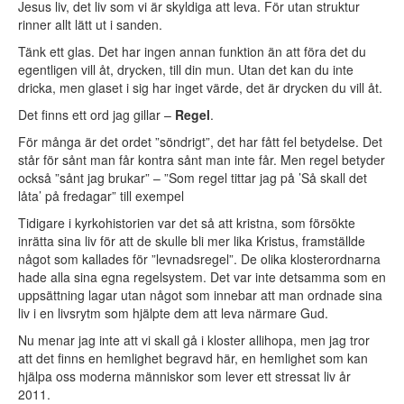
Jesus liv, det liv som vi är skyldiga att leva. För utan struktur
rinner allt lätt ut i sanden.
Tänk ett glas. Det har ingen annan funktion än att föra det du
egentligen vill åt, drycken, till din mun. Utan det kan du inte
dricka, men glaset i sig har inget värde, det är drycken du vill åt.
Det finns ett ord jag gillar –
Regel
.
För många är det ordet ”söndrigt”, det har fått fel betydelse. Det
står för sånt man får kontra sånt man inte får. Men regel betyder
också ”sånt jag brukar” – ”Som regel tittar jag på ’Så skall det
låta’ på fredagar” till exempel
Tidigare i kyrkohistorien var det så att kristna, som försökte
inrätta sina liv för att de skulle bli mer lika Kristus, framställde
något som kallades för ”levnadsregel”. De olika klosterordnarna
hade alla sina egna regelsystem. Det var inte detsamma som en
uppsättning lagar utan något som innebar att man ordnade sina
liv i en livsrytm som hjälpte dem att leva närmare Gud.
Nu menar jag inte att vi skall gå i kloster allihopa, men jag tror
att det finns en hemlighet begravd här, en hemlighet som kan
hjälpa oss moderna människor som lever ett stressat liv år
2011.