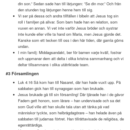
din son.” Sedan sade han till lärjungen: ”Se din mor.” Och från
den stunden tog lärjungen henne hem till sig.
Vi ser på dessa och andra tillfällen i bibeln att Jesus tog sin
roll i familjen på allvar. Som barn hade han en relation, som
vuxen en annan. Vi vet inte varför Jesus bröder och systrar
inte kunde eller ville ta hand om Maria, men Jesus gjorde det.
Kanske som ett tecken till oss i den här tiden, där gamla göms
undan.
I min familj: Middagsandakt, ber för barnen varje kväll, fostrar
och uppmanar dem att delta i olika kristna sammanhang och vi
deltar tillsammans i olika utåtriktade team.
#3 Församlingen
Luk 4:16 Så kom han till Nasaret, där han hade vuxit upp. På
sabbaten gick han till synagogan som han brukade.
Jesus brukade gå till sin församling! Där tjänade han i de gåvor
Fadern gett honom, som lärare – han undervisade och sa det
som Gud ville att han skulle tala utan att tänka på vad
människor tyckte, som helbrägdagörare – han helade även på
sabbaten till judarnas förtret. Han tillrättavisade de religiösa, de
egenrättärdiga.