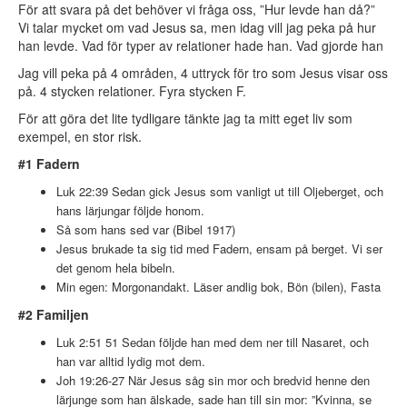
För att svara på det behöver vi fråga oss, ”Hur levde han då?”
Vi talar mycket om vad Jesus sa, men idag vill jag peka på hur
han levde. Vad för typer av relationer hade han. Vad gjorde han
Jag vill peka på 4 områden, 4 uttryck för tro som Jesus visar oss
på. 4 stycken relationer. Fyra stycken F.
För att göra det lite tydligare tänkte jag ta mitt eget liv som
exempel, en stor risk.
#1 Fadern
Luk 22:39 Sedan gick Jesus som vanligt ut till Oljeberget, och
hans lärjungar följde honom.
Så som hans sed var (Bibel 1917)
Jesus brukade ta sig tid med Fadern, ensam på berget. Vi ser
det genom hela bibeln.
Min egen: Morgonandakt. Läser andlig bok, Bön (bilen), Fasta
#2 Familjen
Luk 2:51 51 Sedan följde han med dem ner till Nasaret, och
han var alltid lydig mot dem.
Joh 19:26-27 När Jesus såg sin mor och bredvid henne den
lärjunge som han älskade, sade han till sin mor: ”Kvinna, se