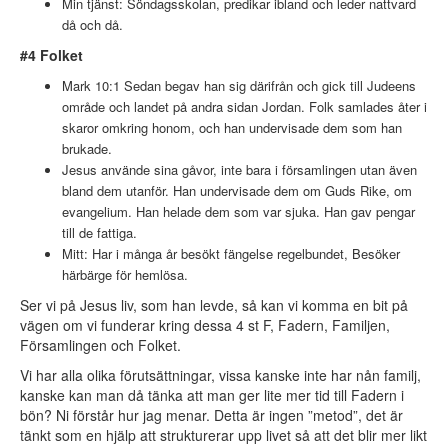
Min tjänst: Söndagsskolan, predikar ibland och leder nattvard
då och då.
#4 Folket
Mark 10:1 Sedan begav han sig därifrån och gick till Judeens
område och landet på andra sidan Jordan. Folk samlades åter i
skaror omkring honom, och han undervisade dem som han
brukade.
Jesus använde sina gåvor, inte bara i församlingen utan även
bland dem utanför. Han undervisade dem om Guds Rike, om
evangelium. Han helade dem som var sjuka. Han gav pengar
till de fattiga.
Mitt: Har i många år besökt fängelse regelbundet, Besöker
härbärge för hemlösa.
Ser vi på Jesus liv, som han levde, så kan vi komma en bit på
vägen om vi funderar kring dessa 4 st F, Fadern, Familjen,
Församlingen och Folket.
Vi har alla olika förutsättningar, vissa kanske inte har nån familj,
kanske kan man då tänka att man ger lite mer tid till Fadern i
bön? Ni förstår hur jag menar. Detta är ingen ”metod”, det är
tänkt som en hjälp att strukturerar upp livet så att det blir mer likt