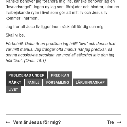
Kanske behöver jag förändra mig lite, kanske behöver jag en
”levnadsregel”. Ingen ny lag som förbjuder och hindrar, utan en
livsbejakande rytm i livet som gör att mitt liv och Jesus liv
kommer i harmoni.
Jag tror att Jesu liv ligger inom räckhåll för dig och mig!
Skall vi be.
Förbehåll: Detta är en predikan jag hållit ”live” och denna text
var mitt manus. Jag frångår ofta manus när jag predikar, så
denna nedskrivna predikan var med all säkerhet inte den jag
höll ”live”. (Ords. 16:1)
PUBLICERAD UNDER
PREDIKAN
MÄRKT
FAMILJ
FÖRSAMLING
LÄRJUNGASKAP
LIVET
Inläggsnavigering
Vem är Jesus för mig?
Tre