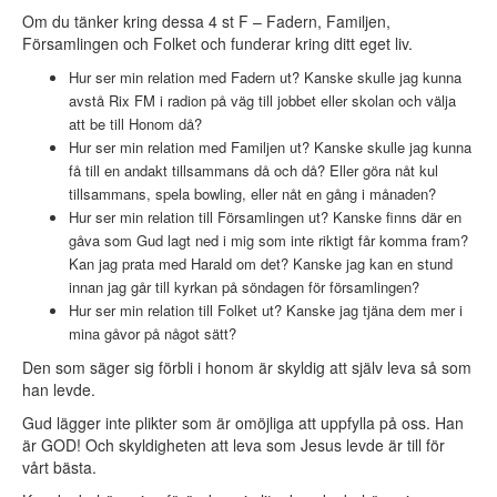
Om du tänker kring dessa 4 st F – Fadern, Familjen,
Församlingen och Folket och funderar kring ditt eget liv.
Hur ser min relation med Fadern ut? Kanske skulle jag kunna
avstå Rix FM i radion på väg till jobbet eller skolan och välja
att be till Honom då?
Hur ser min relation med Familjen ut? Kanske skulle jag kunna
få till en andakt tillsammans då och då? Eller göra nåt kul
tillsammans, spela bowling, eller nåt en gång i månaden?
Hur ser min relation till Församlingen ut? Kanske finns där en
gåva som Gud lagt ned i mig som inte riktigt får komma fram?
Kan jag prata med Harald om det? Kanske jag kan en stund
innan jag går till kyrkan på söndagen för församlingen?
Hur ser min relation till Folket ut? Kanske jag tjäna dem mer i
mina gåvor på något sätt?
Den som säger sig förbli i honom är skyldig att själv leva så som
han levde.
Gud lägger inte plikter som är omöjliga att uppfylla på oss. Han
är GOD! Och skyldigheten att leva som Jesus levde är till för
vårt bästa.