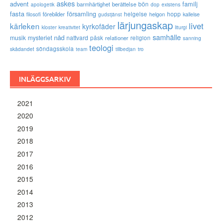
askes
advent
familj
bön
barmhärtighet
berättelse
existens
apologetik
dop
fasta
församling
förebilder
helgelse
helgon
hopp
filosofi
kallelse
gudstjänst
lärjungaskap
livet
kärleken
kyrkofäder
kloster
kreativitet
liturgi
samhälle
nåd
musik
mysteriet
nattvard
påsk
relationer
religion
sanning
teologi
söndagsskola
skådandet
tro
team
tillbedjan
INLÄGGSARKIV
2021
2020
2019
2018
2017
2016
2015
2014
2013
2012