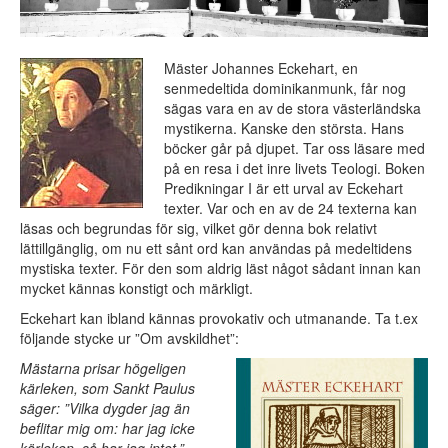
Mäster Johannes Eckehart, en
senmedeltida dominikanmunk, får nog
sägas vara en av de stora västerländska
mystikerna. Kanske den största. Hans
böcker går på djupet. Tar oss läsare med
på en resa i det inre livets Teologi. Boken
Predikningar I är ett urval av Eckehart
texter. Var och en av de 24 texterna kan
läsas och begrundas för sig, vilket gör denna bok relativt
lättillgänglig, om nu ett sånt ord kan användas på medeltidens
mystiska texter. För den som aldrig läst något sådant innan kan
mycket kännas konstigt och märkligt.
Eckehart kan ibland kännas provokativ och utmanande. Ta t.ex
följande stycke ur ”Om avskildhet”:
Mästarna prisar högeligen
kärleken, som Sankt Paulus
säger: ”Vilka dygder jag än
beflitar mig om: har jag icke