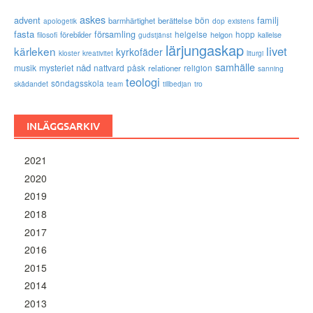
askes
advent
familj
bön
barmhärtighet
berättelse
existens
apologetik
dop
fasta
församling
förebilder
helgelse
helgon
hopp
filosofi
kallelse
gudstjänst
lärjungaskap
livet
kärleken
kyrkofäder
kloster
kreativitet
liturgi
samhälle
nåd
musik
mysteriet
nattvard
påsk
relationer
religion
sanning
teologi
söndagsskola
skådandet
tro
team
tillbedjan
INLÄGGSARKIV
2021
2020
2019
2018
2017
2016
2015
2014
2013