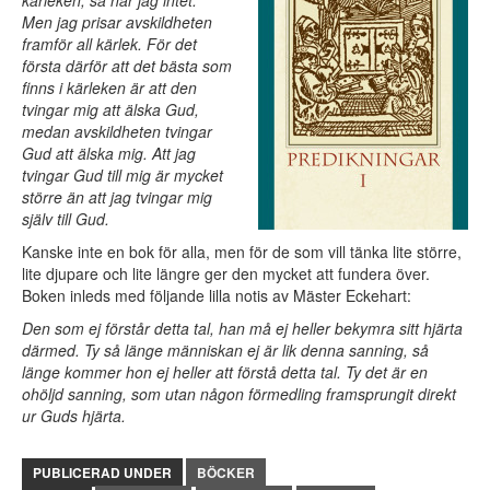
kärleken, så har jag intet.”
Men jag prisar avskildheten
framför all kärlek. För det
första därför att det bästa som
finns i kärleken är att den
tvingar mig att älska Gud,
medan avskildheten tvingar
Gud att älska mig. Att jag
tvingar Gud till mig är mycket
större än att jag tvingar mig
själv till Gud.
Kanske inte en bok för alla, men för de som vill tänka lite större,
lite djupare och lite längre ger den mycket att fundera över.
Boken inleds med följande lilla notis av Mäster Eckehart:
Den som ej förstår detta tal, han må ej heller bekymra sitt hjärta
därmed. Ty så länge människan ej är lik denna sanning, så
länge kommer hon ej heller att förstå detta tal. Ty det är en
ohöljd sanning, som utan någon förmedling framsprungit direkt
ur Guds hjärta.
PUBLICERAD UNDER
BÖCKER