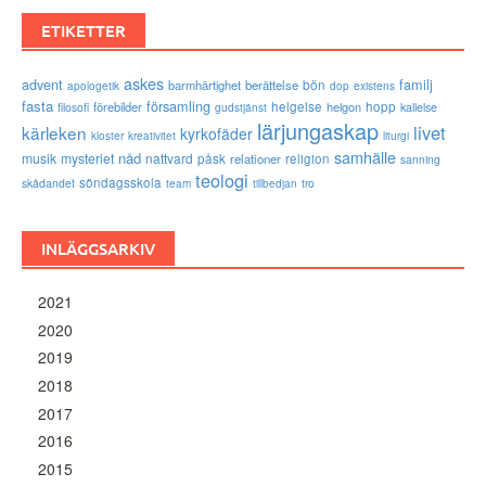
ETIKETTER
askes
advent
familj
bön
barmhärtighet
berättelse
existens
apologetik
dop
fasta
församling
förebilder
helgelse
helgon
hopp
filosofi
kallelse
gudstjänst
lärjungaskap
livet
kärleken
kyrkofäder
kloster
kreativitet
liturgi
samhälle
nåd
musik
mysteriet
nattvard
påsk
relationer
religion
sanning
teologi
söndagsskola
skådandet
tro
team
tillbedjan
INLÄGGSARKIV
2021
2020
2019
2018
2017
2016
2015