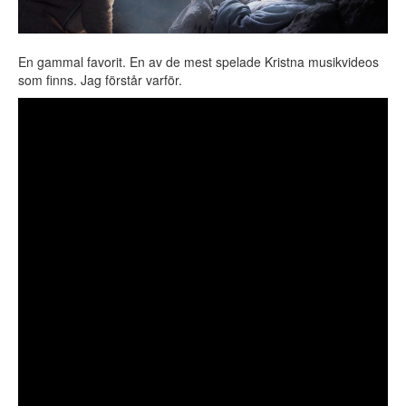
En gammal favorit. En av de mest spelade Kristna musikvideos
som finns. Jag förstår varför.