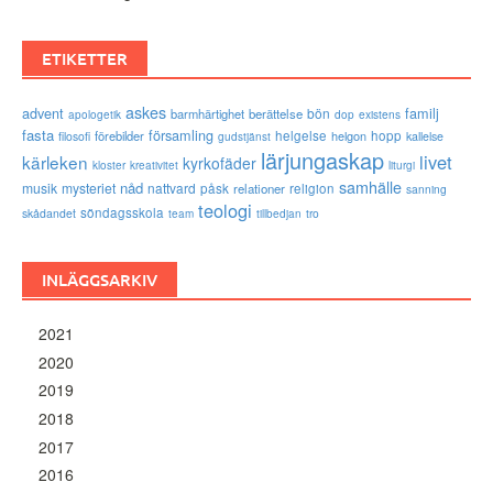
ETIKETTER
askes
advent
familj
bön
barmhärtighet
berättelse
existens
apologetik
dop
fasta
församling
förebilder
helgelse
helgon
hopp
filosofi
kallelse
gudstjänst
lärjungaskap
livet
kärleken
kyrkofäder
kloster
kreativitet
liturgi
samhälle
nåd
musik
mysteriet
nattvard
påsk
relationer
religion
sanning
teologi
söndagsskola
skådandet
tro
team
tillbedjan
INLÄGGSARKIV
2021
2020
2019
2018
2017
2016