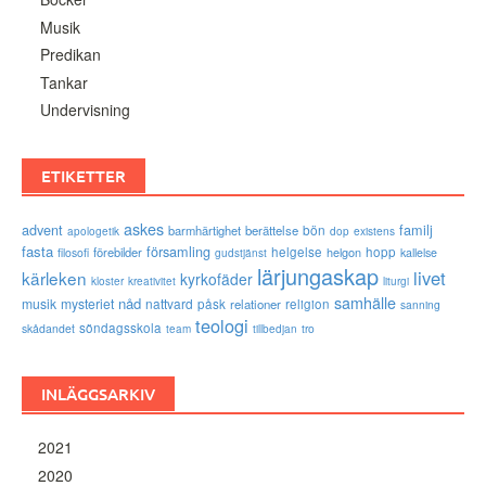
Musik
Predikan
Tankar
Undervisning
ETIKETTER
askes
advent
familj
bön
barmhärtighet
berättelse
existens
apologetik
dop
fasta
församling
förebilder
helgelse
helgon
hopp
filosofi
kallelse
gudstjänst
lärjungaskap
livet
kärleken
kyrkofäder
kloster
kreativitet
liturgi
samhälle
nåd
musik
mysteriet
nattvard
påsk
relationer
religion
sanning
teologi
söndagsskola
skådandet
tro
team
tillbedjan
INLÄGGSARKIV
2021
2020