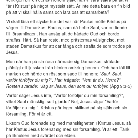
”är i Kristus” på något mystiskt sätt. Är inte detta bara en fin bild
på att vi skall hålla sams och lära oss att samarbeta?
Vi skall läsa ett stycke hur det var när Paulus mötte Kristus på
vägen till Damaskus. Paulus, som då hette Saul, var en fiende
till församlingen. Han ansåg att de hädade Gud och borde
straffas. Hårt. Så han reste, med prästernas välsignelse, mot
staden Damaskus för att där fånga och straffa de som trodde på
Jesus.
Men när han på sin resa närmade sig Damaskus, strålade
plötsligt ett ljussken från himlen omkring honom. Och han föll till
marken och hörde en röst som sade till honom:
”Saul, Saul,
varför förföljer du mig?”. Han frågade: ”Vem är du, Herre?”
Rösten svarade: ”Jag är Jesus, den som du förföljer.
(Apg 9:3-5)
Varför säger Jesus inte, ”Varför förföljer du min församling?”,
vilket Saul mänskligt sett gjorde? Nej, Jesus säger ”Varför
förföljer du mig!”. Kristus gör ingen skillnad på sig själv och sin
församling. För vi är ett.
Liksom Gud förenade sig med mänskligheten i Kristus Jesus, så
har Kristus Jesus förenat sig med sin församling. Vi är ett. Tänk
på liknelsen med svärdet och elden.