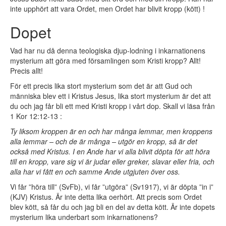
inte upphört att vara Ordet, men Ordet har blivit kropp (kött) !
Dopet
Vad har nu då denna teologiska djup-lodning i inkarnationens
mysterium att göra med församlingen som Kristi kropp? Allt!
Precis allt!
För ett precis lika stort mysterium som det är att Gud och
människa blev ett i Kristus Jesus, lika stort mysterium är det att
du och jag får bli ett med Kristi kropp i vårt dop. Skall vi läsa från
1 Kor 12:12-13 :
Ty liksom kroppen är en och har många lemmar, men kroppens
alla lemmar – och de är många – utgör en kropp, så är det
också med Kristus. I en Ande har vi alla blivit döpta för att höra
till en kropp, vare sig vi är judar eller greker, slavar eller fria, och
alla har vi fått en och samme Ande utgjuten över oss.
Vi får ”höra till” (SvFb), vi får ”utgöra” (Sv1917), vi är döpta ”in i”
(KJV) Kristus. Är inte detta lika oerhört. Att precis som Ordet
blev kött, så får du och jag bli en del av detta kött. Är inte dopets
mysterium lika underbart som inkarnationens?