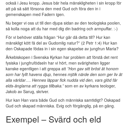
också i Jesu kropp. Jesus bär hela mänskligheten i sin kropp för
att på så sätt försona den med Gud och föra den in i
gemenskapen med Fadern igen.
Nu beger vi oss ut till den djupa sidan av den teologiska poolen,
så kolla noga att du har med dig din badring och armpuffar. :-)
För vi behöver ställa frågan ”Hur går då detta till? Hur kan
mänskligt kött få del av Gudomlig natur?” (2 Petr 1:4) Hur kan
den Oskapade födas in i sin egen skapelse av jungfrun Maria?
Ärkebiskopen i Svenska Kyrkan har problem att förstå det rent
fysiska i jungfrufödseln har vi hört, men svårigheten ligger
kanske egentligen i att greppa att
”Hon gav sitt bröst åt honom
som har fyllt havens djup, hennes mjölk närde den som ger liv åt
alla världar…. Hennes läppar fick nudda vid den, vars glöd får
elds-änglarna att rygga tillbaka.”
som en av kyrkans teologer,
Jakob av Sarug, skriver.
Hur kan Han vara både Gud och människa samtidigt? Oskapad
Gud och skapad människa. Evig och förgänglig, på en gång.
Exempel – Svärd och eld