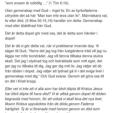
”som ensam är odödlig …” (1 Tim 6:16).
Utan gemenskap med Gud – inget liv. En av kyrkofäderna
uttryckte det så här ”Man kan inte leva utan liv”. Människans val,
liv eller död, (5 Mos 30:15,19) handlar om detta: Gemenskap
med eller åtskillnad från Gud.
Det är detta dopet gör med oss, det är detta som händer i
dopet!
Det är då vi gör detta val, när vi praktiserar troende dop. Vi
säger till Gud, ”Herre det jag tog från lustgårdens träd vill jag nu
lägga ner inför korsträdet. Jag vill lämna tillbaka denna stulna
skatt. Det jag i olydnad tog och betraktade som mitt eget, det
ger jag nu tillbaka till dig. Jag ger dig mitt liv. Jag väljer att dö
från döden i dopet. Jag väljer att lydnad gå in i det eviga livet i
gemenskap med dig.” Och Gud svarar. Genom att göra oss till
en det i Kristi kropp.
Eller vet ni inte att vi alla som har blivit döpta till Kristus Jesus
har blivit döpta till hans död? Vi är alltså genom dopet till döden
begravda med honom, för att också vi skall leva det nya livet,
liksom Kristus uppväcktes från de döda genom Faderns
härlighet. Ty är vi förenade med honom genom en död som