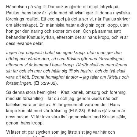
Händelsen på väg till Damaskus gjorde ett djupt intryck på
Paulus, hans brev är fyllda med hänvisningar till denna mystiska
förenings realitet. Ett exempel på detta ser vi, när Paulus skriver
om äktenskapet. En människa hatar aldrig sin egen kropp, utan
hon ger den näring och sköter om den. Och på samma sätt
behandlar Kristus kyrkan, eftersom det är hans kropp, och vi är
dess levande delar.
Ingen har någonsin hatat sin egen kropp, utan man ger den
näring och vårdar den, så som Kristus gör med församlingen,
eftersom vi är lemmar i hans kropp. Därför skall en man lämna
sin far och sin mor och hålla sig till sin hustru, och de två skall
vara ett kött. Denna hemlighet är stor – jag talar om Kristus och
församlingen.
(Ef 5:29-32).
Så denna stora hemlighet – Kristi kärlek, omsorg och förening
med sin församling – får du och jag, genom Guds nåd och
kallelse, vara en del av. Vi får genom att vara en del i Hans
kropp kontakt med vår frälsning (Ef 5:23), Kristus själv som är
dess huvud. Vi får leva våra liv i gemenskap med Kristus själv,
genom hans kropp.
Vi läser ett par stycken som jag läste sist jag var här och