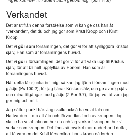
”Ingen kommer till Fadern utom genom mig”
(Joh 14:6)
Verkandet
Det är utifrån denna förståelse som vi kan ge oss hän åt
”verkandet”, det du och jag gör som Kristi Kropp och i Kristi
Kropp.
Det vi
gör som
församlingen, det gör vi för att synliggöra Kristus
själv, Han som är församlingens huvud.
Det vi
gör i
församlingen, det gör vi för att växa upp till Kristus
själv, för att bli helt uppfyllda av Honom, Han som är
församlingens huvud.
När detta får sjunka in i mig, så kan jag tjäna i församlingen med
glädje (Ps 100:2), för jag tjänar Kristus själv, och ge av mig själv
och mina tillgångar med glädje (2 Kor 9:7), för jag vet åt vem jag
ger mig och mitt.
Jag sätter punkt här. Jag skulle också ha velat tala om
Nattvarden – om att äta och förvandlas i och av kroppen. Jag
skulle ha velat tala om hur du och jag verkar i kroppen, hur vi
verkar som kroppen. Det finns så mycket mer underbart i detta,
att få vara en del Kristi församling, hans kropp på jorden.