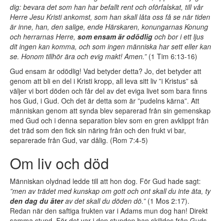
dig: bevara det som han har befallt rent och oförfalskat, till vår
Herre Jesu Kristi ankomst, som han skall låta oss få se när tiden
är inne, han, den salige, ende Härskaren, konungarnas Konung
och herrarnas Herre,
som ensam är odödlig
och bor i ett ljus
dit ingen kan komma, och som ingen människa har sett eller kan
se. Honom tillhör ära och evig makt! Amen.”
(1 Tim 6:13-16)
Gud ensam är odödlig! Vad betyder detta? Jo, det betyder att
genom att bli en del i Kristi kropp, all leva sitt liv ”i Kristus” så
väljer vi bort döden och får del av det eviga livet som bara finns
hos Gud, i Gud. Och det är detta som är ”pudelns kärna”. Att
människan genom att synda blev separerad från sin gemenskap
med Gud och i denna separation blev som en gren avklippt från
det träd som den fick sin näring från och den frukt vi bar,
separerade från Gud, var dålig. (Rom 7:4-5)
Om liv och död
Människan olydnad ledde till att hon dog. För Gud hade sagt:
”men av trädet med kunskap om gott och ont skall du inte äta, ty
den dag du äter
av det skall du döden dö.”
(1 Mos 2:17).
Redan när den saftiga frukten var i Adams mun dog han! Direkt
samma stund. För det var i den stunden han skiljdes från Guds