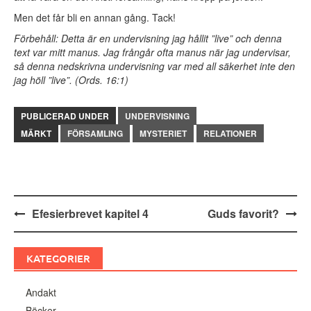
Men det får bli en annan gång. Tack!
Förbehåll: Detta är en undervisning jag hållit ”live” och denna
text var mitt manus. Jag frångår ofta manus när jag undervisar,
så denna nedskrivna undervisning var med all säkerhet inte den
jag höll ”live”. (Ords. 16:1)
PUBLICERAD UNDER
UNDERVISNING
MÄRKT
FÖRSAMLING
MYSTERIET
RELATIONER
Inläggsnavigering
Efesierbrevet kapitel 4
Guds favorit?
KATEGORIER
Andakt
Böcker