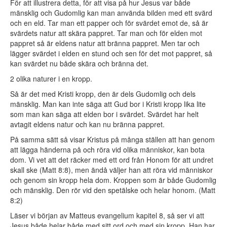
För att illustrera detta, för att visa på hur Jesus var både
mänsklig och Gudomlig kan man använda bilden med ett svärd
och en eld. Tar man ett papper och för svärdet emot de, så är
svärdets natur att skära pappret. Tar man och för elden mot
pappret så är eldens natur att bränna pappret. Men tar och
lägger svärdet i elden en stund och sen för det mot pappret, så
kan svärdet nu både skära och bränna det.
2 olika naturer i en kropp.
Så är det med Kristi kropp, den är dels Gudomlig och dels
mänsklig. Man kan inte säga att Gud bor i Kristi kropp lika lite
som man kan säga att elden bor i svärdet. Svärdet har helt
avtagit eldens natur och kan nu bränna pappret.
På samma sätt så visar Kristus på många ställen att han genom
att lägga händerna på och röra vid olika människor, kan bota
dom. Vi vet att det räcker med ett ord från Honom för att undret
skall ske (Matt 8:8), men ändå väljer han att röra vid människor
och genom sin kropp hela dom. Kroppen som är både Gudomlig
och mänsklig. Den rör vid den spetälske och helar honom. (Matt
8:2)
Läser vi början av Matteus evangelium kapitel 8, så ser vi att
Jesus både helar både med sitt ord och med sin kropp. Han har