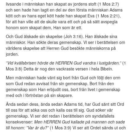
livsande i människan han skapat av jordens stoft (1 Mos 2:7)
och sen hade han tagit en del av den första människan Adams
kött och av hans eget kött hade han skapat Eva (1 Mos 2:21),
för att han ville att de skulle vara ett och på så sätt avspegla
honom som skapat dem, Han som är ett.
Och Gud älskade sin skapelse (Joh 3:16). Han älskade sina
människor. Han sökte deras gemenskap. Vi ser i berättelsen om
världens skapelse att Herren Gud besökte människorna på
jorden.
”Vid kvällsbrisen hörde de HERREN Gud vandra i lustgården.”
(1
Mos 3:8) Detta är nog den vackraste versen i hela Bibeln.
Men människan hade vänt sig bort från Gud och följt den orm
som Gud redan avvisat från sin gemenskap. Bort från den
gemenskap som Han erbjudit oss, bort från livet i gemenskap
med och i förtröstan på sin skapare.
Ända sedan dess, ända sedan Adams tid, har Gud sänt sitt Ord
till oss för att söka oss och kalla oss till sig. Gud söker vår
gemenskap. Vi ser det redan i berättelsen om syndafallets
konsekvenser:
Men HERREN Gud kallade på mannen och sade
till honom: ”Var är du?”
(1 Mos 3:9) Vi ser att Ordet sänds ut och