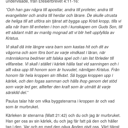
undervisade, från Efesierbrevet 4:11-16:
”Och han gav några till apostlar, andra till profeter, andra till
evangelister och andra till herdar och lärare. De skulle utrusta
de heliga till att utföra sin tjänst att bygga upp Kristi kropp, tills vi
alla når fram till enheten i tron och i kunskapen om Guds Son, till
ett sådant mått av manlig mognad att vi blir helt uppfyllda av
Kristus.
Vi skall då inte längre vara barn som kastas hit och dit av
vågorna och som förs bort av varje vindkast i läran, när
människorna bedriver sitt falska spel och i sin list förleder till
villfarelse. Vi skall i stället i kärlek hålla fast vid sanningen och i
allt växa upp till honom som är huvudet, nämligen Kristus. Från
honom får hela kroppen sin tillväxt. Så byggs kroppen upp i
kärlek, och den fogas samman och hålls ihop genom det stöd
som varje led ger, alltefter den kraft som är utmätt åt varje
särskild del.”
Paulus talar här om vilka byggstenarna i kroppen är och vad
som är murbruket.
Kärleken är stenarna (Matt 21:42) och du och jag är murbruket.
Han ger oss av sin kärlek, du och jag får fatt på den och håller
tag i den. Var och en med den gåva Anden givit oss. Vårt tjänst