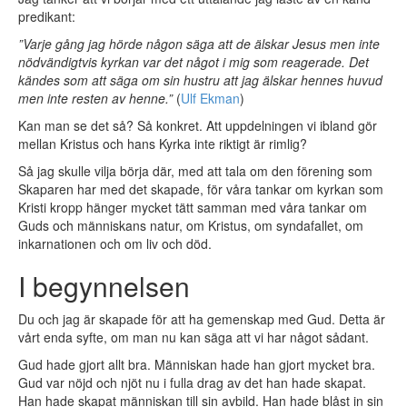
predikant:
”Varje gång jag hörde någon säga att de älskar Jesus men inte
nödvändigtvis kyrkan var det något i mig som reagerade. Det
kändes som att säga om sin hustru att jag älskar hennes huvud
men inte resten av henne.”
(
Ulf Ekman
)
Kan man se det så? Så konkret. Att uppdelningen vi ibland gör
mellan Kristus och hans Kyrka inte riktigt är rimlig?
Så jag skulle vilja börja där, med att tala om den förening som
Skaparen har med det skapade, för våra tankar om kyrkan som
Kristi kropp hänger mycket tätt samman med våra tankar om
Guds och människans natur, om Kristus, om syndafallet, om
inkarnationen och om liv och död.
I begynnelsen
Du och jag är skapade för att ha gemenskap med Gud. Detta är
vårt enda syfte, om man nu kan säga att vi har något sådant.
Gud hade gjort allt bra. Människan hade han gjort mycket bra.
Gud var nöjd och njöt nu i fulla drag av det han hade skapat.
Han hade skapat människan till sin avbild. Han hade blåst in sin