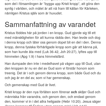
som del i församlingen är ”bygga upp Kristi kropp”, att göra den
synlig i världen, och målet är att nå fram till källan för Kärleken,
nämligen Kristus själv som är huvudet.
Sammanfattning av varandet
Kristus föddes här på jorden i en kropp. Gud gjorde sig till ett
med mänskligheten för att kunna rädda den. Han levde och dog
i denna kropp och låter oss genom dopet bli en del i den. Denna
kropp, denna fysiska förhärligade kropp som går att känna på,
som han kunde äta med (Luk 36-42, Joh 20:27), lyftes upp till
himmelen (Apg 1:9) i hans himmelsfärd.
Han dumpade den inte i medelhavet på vägen upp till Gud, utan
den kroppen är nu en del av Gud som vi förstår honom som
treenig. Det är i och genom denna kropp, som både Gud och du
och jag är en del av, som vi har gemenskap.
Och gemenskap med Gud är livet.
Kristi kropp är den nya förlåten som förenar
och
skiljer Gud och
människa från varandra, och genom den, och endast genom
den, kommer vi in i det allra heligaste (Hebr 10:20). Jesus säger