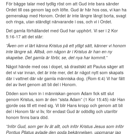
För bägge talar med tydlig röst om att Gud inte bara sänder
Ordet till oss genom lag och löfte. Gud är här hos oss, vi kan ha
gemenskap med Honom. Ordet är inte längre långt borta, svagt
och ringa, utan ständigt närvarande i oss, och vi i Ordet.
Det gamla förhållandet med Gud har upphört. Vi ser i 2 Kor
5:16-17 att det står:
”Även om vi lärt känna Kristus på ett ytligt sätt, känner vi honom
inte längre så. Alltså, om någon är i Kristus är han en ny
skapelse. Det gamla är förbi, se, det nya har kommit.”
Något hände med oss i dopet, så drastiskt att Paulus säger att
det vi var innan, det är inte mer, det är något nytt som skapats
där i vattnet där vår gamla människa dog. (Rom 6:4) Vi har fått
del av livet genom att bli del i Honom.
Döden som kom in i människan genom Adam fick sitt slut
genom Kristus, som är den ”sista Adam” (1 Kor 15:45) när Han
gjorde oss till ett med sig. Vi blir Hans kropp och genom att bli
del i Honom får vi liv, för endast Gud är odödlig och utanför
honom finns bara död.
”Inför Gud, som ger liv åt allt, och inför Kristus Jesus som inför
Pontius Pilatus avlade den goda bekännelsen, uppmanar jag