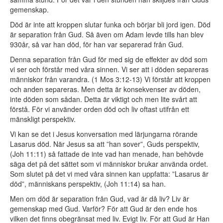
gemenskap.
Död är inte att kroppen slutar funka och börjar bli jord igen. Död
är separation från Gud. Så även om Adam levde tills han blev
930år, så var han död, för han var separerad från Gud.
Denna separation från Gud för med sig de effekter av död som
vi ser och förstår med våra sinnen. Vi ser att i döden separeras
människor från varandra. (1 Mos 3:12-13) Vi förstår att kroppen
och anden separeras. Men detta är konsekvenser av döden,
inte döden som sådan. Detta är viktigt och men lite svårt att
förstå. För vi använder orden död och liv oftast utifrån ett
mänskligt perspektiv.
Vi kan se det i Jesus konversation med lärjungarna rörande
Lasarus död. När Jesus sa att ”han sover”, Guds perspektiv,
(Joh 11:11) så fattade de inte vad han menade, han behövde
säga det på det sättet som vi människor brukar använda ordet.
Som slutet på det vi med våra sinnen kan uppfatta: ”Lasarus är
död”, människans perspektiv, (Joh 11:14) sa han.
Men om död är separation från Gud, vad är då liv? Liv är
gemenskap med Gud. Varför? För att Gud är den ende hos
vilken det finns obegränsat med liv. Evigt liv. För att Gud är Han