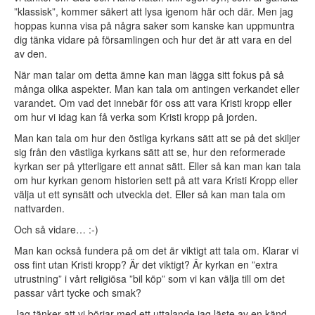
”klassisk”, kommer säkert att lysa igenom här och där. Men jag
hoppas kunna visa på några saker som kanske kan uppmuntra
dig tänka vidare på församlingen och hur det är att vara en del
av den.
När man talar om detta ämne kan man lägga sitt fokus på så
många olika aspekter. Man kan tala om antingen verkandet eller
varandet. Om vad det innebär för oss att vara Kristi kropp eller
om hur vi idag kan få verka som Kristi kropp på jorden.
Man kan tala om hur den östliga kyrkans sätt att se på det skiljer
sig från den västliga kyrkans sätt att se, hur den reformerade
kyrkan ser på ytterligare ett annat sätt. Eller så kan man kan tala
om hur kyrkan genom historien sett på att vara Kristi Kropp eller
välja ut ett synsätt och utveckla det. Eller så kan man tala om
nattvarden.
Och så vidare… :-)
Man kan också fundera på om det är viktigt att tala om. Klarar vi
oss fint utan Kristi kropp? Är det viktigt? Är kyrkan en ”extra
utrustning” i vårt religiösa ”bil köp” som vi kan välja till om det
passar vårt tycke och smak?
Jag tänker att vi börjar med ett uttalande jag läste av en känd