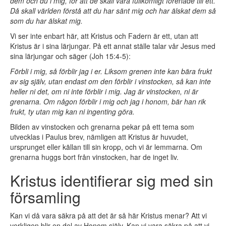
dem och du i mig, för att de skall vara fullkomligt förenade till ett.
Då skall världen förstå att du har sänt mig och har älskat dem så
som du har älskat mig.
Vi ser inte enbart här, att Kristus och Fadern är ett, utan att
Kristus är i sina lärjungar. På ett annat ställe talar vår Jesus med
sina lärjungar och säger (Joh 15:4-5):
Förbli i mig, så förblir jag i er. Liksom grenen inte kan bära frukt
av sig själv, utan endast om den förblir i vinstocken, så kan inte
heller ni det, om ni inte förblir i mig. Jag är vinstocken, ni är
grenarna. Om någon förblir i mig och jag i honom, bär han rik
frukt, ty utan mig kan ni ingenting göra.
Bilden av vinstocken och grenarna pekar på ett tema som
utvecklas i Paulus brev, nämligen att Kristus är huvudet,
ursprunget eller källan till sin kropp, och vi är lemmarna. Om
grenarna huggs bort från vinstocken, har de inget liv.
Kristus identifierar sig med sin
församling
Kan vi då vara säkra på att det är så här Kristus menar? Att vi
verkligen blir en del av Honom själv. Kan vi vara säkra på att vi