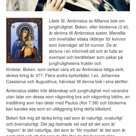
Läste St. Ambrosius av Milanos bok om
jungfrulighet. Boken, eller böckerna (3 st),
är skrivna till Ambrosius syster, Manellia
och innehåller etiska riktlinjer för kvinnor
som överväger att bli nunnor. De är
skrivna i en informell stil och är fulla av
exempel och berättelser som pekar på
jungfrulighetens frukter och
fördelar. Boken, som verkar vara ett av Ambrosius tidiga verk,
skrevs kring år 377. Flera andra kyrkofäder, t.ex. Johannes
Cassianus och Augustinus, hänvisar till denna bok i sina skrifter.
Ambrosius ställer inte äktenskap och jungfrulighet mot varandra
utan talar om dessa som någonting bra och någonting bättre, en
inställning som han delar med Paulus (Kor 7:38) och böckerna
kan kanske ses som en utläggning kring detta bibelord.
Boken fick mig att tänka kring vad som är naturligt, onaturligt
och övernaturligt. Det jag fastnade vid vad att det som är
”lagom” är det naturliga, det som är ”för mycket” är det som är