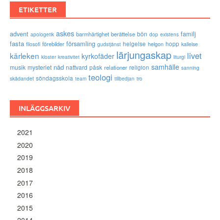
ETIKETTER
askes
advent
familj
bön
barmhärtighet
berättelse
existens
apologetik
dop
fasta
församling
förebilder
helgelse
helgon
hopp
filosofi
kallelse
gudstjänst
lärjungaskap
livet
kärleken
kyrkofäder
kloster
kreativitet
liturgi
samhälle
nåd
musik
mysteriet
nattvard
påsk
relationer
religion
sanning
teologi
söndagsskola
skådandet
tro
team
tillbedjan
INLÄGGSARKIV
2021
2020
2019
2018
2017
2016
2015