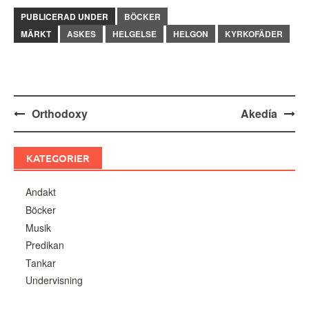
PUBLICERAD UNDER
BÖCKER
MÄRKT
ASKES
HELGELSE
HELGON
KYRKOFÄDER
Inläggsnavigering
Orthodoxy
Akedía
KATEGORIER
Andakt
Böcker
Musik
Predikan
Tankar
Undervisning