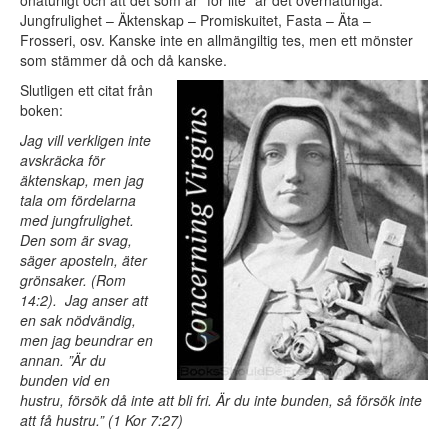
onaturligt och att det som är ”för lite” är det övernaturliga.
Jungfrulighet – Äktenskap – Promiskuitet, Fasta – Äta –
Frosseri, osv. Kanske inte en allmängiltig tes, men ett mönster
som stämmer då och då kanske.
Slutligen ett citat från
boken:
Jag vill verkligen inte
avskräcka för
äktenskap, men jag
tala om fördelarna
med jungfrulighet.
Den som är svag,
säger aposteln, äter
grönsaker. (Rom
14:2). Jag anser att
en sak nödvändig,
men jag beundrar en
annan. ”Är du
bunden vid en
hustru, försök då inte att bli fri. Är du inte bunden, så försök inte
att få hustru.” (1 Kor 7:27)