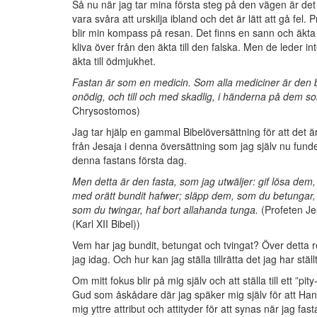
Så nu när jag tar mina första steg på den vägen är det vik
vara svåra att urskilja ibland och det är lätt att gå fel
blir min kompass på resan. Det finns en sann och äkta v
kliva över från den äkta till den falska. Men de leder in
äkta till ödmjukhet.
Fastan är som en medicin. Som alla mediciner är den b
onödig, och till och med skadlig, i händerna på dem s
Chrysostomos)
Jag tar hjälp en gammal Bibelöversättning för att det är
från Jesaja i denna översättning som jag själv nu fund
denna fastans första dag.
Men detta är den fasta, som jag utwäljer: gif lösa dem
med orätt bundit hafwer; släpp dem, som du betungar, g
som du twingar, haf bort allahanda tunga.
(Profeten Je
(Karl XII Bibel))
Vem har jag bundit, betungat och tvingat? Över detta r
jag idag. Och hur kan jag ställa tillrätta det jag har ställt 
Om mitt fokus blir på mig själv och att ställa till ett ”pi
Gud som åskådare där jag späker mig själv för att Han 
mig yttre attribut och attityder för att synas när jag f