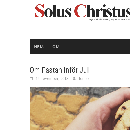
Hoppa
till
innehåll
HEM
OM
Om Fastan inför Jul
15 november, 2013
Tomas