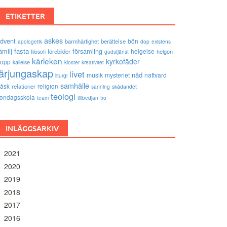
ETIKETTER
askes
dvent
bön
barmhärtighet
berättelse
existens
apologetik
dop
amilj
fasta
församling
förebilder
helgelse
helgon
filosofi
gudstjänst
kärleken
kyrkofäder
opp
kallelse
kloster
kreativitet
lärjungaskap
livet
nåd
musik
mysteriet
nattvard
liturgi
samhälle
åsk
relationer
religion
sanning
skådandet
teologi
öndagsskola
tro
team
tillbedjan
INLÄGGSARKIV
2021
2020
2019
2018
2017
2016