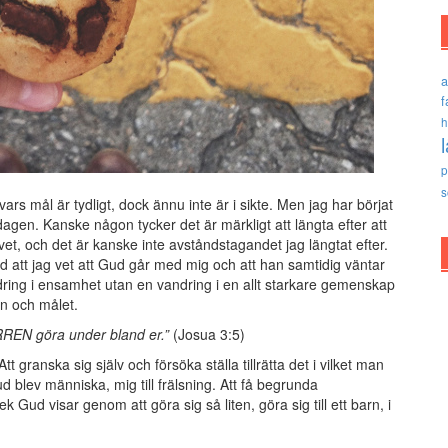
a
f
h
p
s
ars mål är tydligt, dock ännu inte är i sikte. Men jag har börjat
dagen. Kanske någon tycker det är märkligt att längta efter att
vet, och det är kanske inte avståndstagandet jag längtat efter.
d att jag vet att Gud går med mig och att han samtidig väntar
dring i ensamhet utan en vandring i en allt starkare gemenskap
n och målet.
ERREN göra under bland er.”
(Josua 3:5)
t granska sig själv och försöka ställa tillrätta det i vilket man
ud blev människa, mig till frälsning. Att få begrunda
 Gud visar genom att göra sig så liten, göra sig till ett barn, i