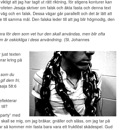
tigt att jag har tagit ut rätt riktning, för stigens konturer kan
. Profeten Jesaja skriver om falsk och äkta fasta och denna text
äg och en falsk. Dessa vägar går parallellt och det är lätt att
te till samma mål. Den falska leder till att jag blir högmodig, den
ra för dem som vet hur den skall användas, men blir ofta
om är oskickliga i dess användning.
(St. Johannes
 just texten
erar kring på
, som du
if dem fri,
saja 58:6
eflekterar
till?
ty-party” med
skall se mig, om jag bråkar, gnäller och slåss, om jag tar på
astar så kommer min fasta bara vara ett fruktlöst skådespel. Gud