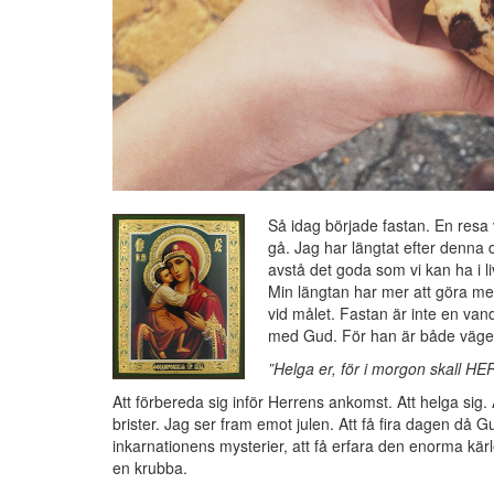
Så idag började fastan. En resa v
gå. Jag har längtat efter denna 
avstå det goda som vi kan ha i li
Min längtan har mer att göra me
vid målet. Fastan är inte en van
med Gud. För han är både väge
”Helga er, för i morgon skall H
Att förbereda sig inför Herrens ankomst. Att helga sig. At
brister. Jag ser fram emot julen. Att få fira dagen då G
inkarnationens mysterier, att få erfara den enorma kärlek
en krubba.