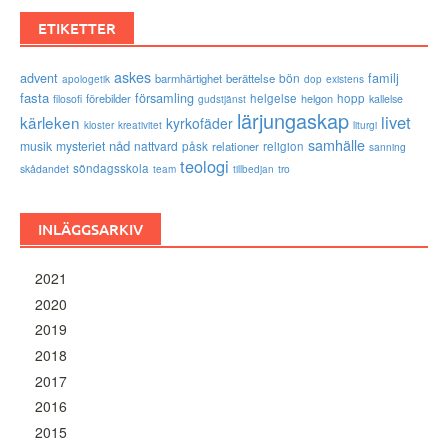
ETIKETTER
askes
advent
familj
bön
barmhärtighet
berättelse
existens
apologetik
dop
fasta
församling
förebilder
helgelse
helgon
hopp
filosofi
kallelse
gudstjänst
lärjungaskap
livet
kärleken
kyrkofäder
kloster
kreativitet
liturgi
samhälle
nåd
musik
mysteriet
nattvard
påsk
relationer
religion
sanning
teologi
söndagsskola
skådandet
tro
team
tillbedjan
INLÄGGSARKIV
2021
2020
2019
2018
2017
2016
2015