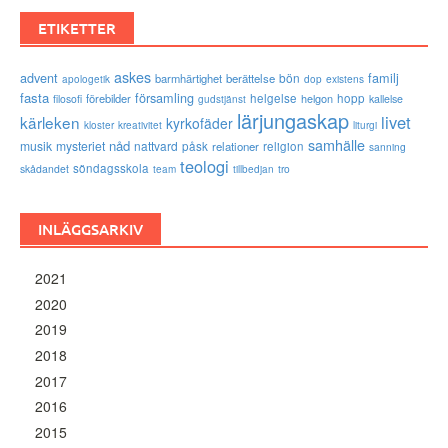
ETIKETTER
askes
advent
familj
bön
barmhärtighet
berättelse
existens
apologetik
dop
fasta
församling
förebilder
helgelse
helgon
hopp
filosofi
kallelse
gudstjänst
lärjungaskap
livet
kärleken
kyrkofäder
kloster
kreativitet
liturgi
samhälle
nåd
musik
mysteriet
nattvard
påsk
relationer
religion
sanning
teologi
söndagsskola
skådandet
tro
team
tillbedjan
INLÄGGSARKIV
2021
2020
2019
2018
2017
2016
2015