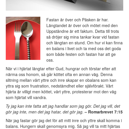
Fastan är över och Påsken är har.
Längtandet är över och mötet med den
Uppståndne är ett faktum. Detta till trots
så dröjer sig mina tankar kvar vid fastan
och längtan en stund. Om hur vi kan finna
en balans i livet och ta med oss det goda
som både festen och fastan har att ge
oss.
När vi i hjärtat längtar efter Gud, hungrar och törstar efter att
närma oss honom, så går köttet ofta en annan väg. Denna
slitning mellan vårt yttre och inre skapar en obalans som kan
yttra sig som frustration, nedstämdhet eller självförakt. Vårt
hjärta är villigt men köttet, vårt yttre, protesterar mot den väg
som hjärtat vill vandra.
Ty jag kan inte fatta att jag handlar som jag gör. Det jag vill, det
gör jag inte, men det jag hatar, det gör jag.
– Romarbrevet 7:15
När jag fastar gör jag det för att mitt inre och yttre skall komma i
balans. Hungern skall genomsyra mig. Så jag vill ta mitt hjärtas