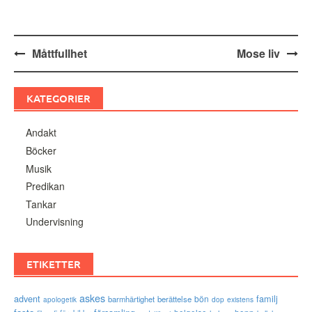
Inläggsnavigering
Måttfullhet
Mose liv
KATEGORIER
Andakt
Böcker
Musik
Predikan
Tankar
Undervisning
ETIKETTER
askes
advent
familj
bön
barmhärtighet
berättelse
existens
apologetik
dop