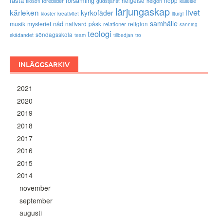
fasta
församling
förebilder
helgelse
helgon
hopp
filosofi
kallelse
gudstjänst
lärjungaskap
livet
kärleken
kyrkofäder
kloster
kreativitet
liturgi
samhälle
nåd
musik
mysteriet
nattvard
påsk
relationer
religion
sanning
teologi
söndagsskola
skådandet
tro
team
tillbedjan
INLÄGGSARKIV
2021
2020
2019
2018
2017
2016
2015
2014
november
september
augusti