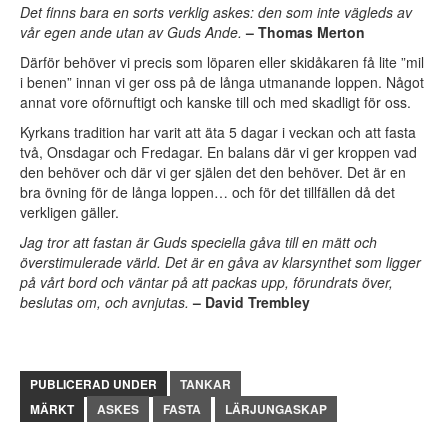
Det finns bara en sorts verklig askes: den som inte vägleds av
vår egen ande utan av Guds Ande.
– Thomas Merton
Därför behöver vi precis som löparen eller skidåkaren få lite ”mil
i benen” innan vi ger oss på de långa utmanande loppen. Något
annat vore oförnuftigt och kanske till och med skadligt för oss.
Kyrkans tradition har varit att äta 5 dagar i veckan och att fasta
två, Onsdagar och Fredagar. En balans där vi ger kroppen vad
den behöver och där vi ger själen det den behöver. Det är en
bra övning för de långa loppen… och för det tillfällen då det
verkligen gäller.
Jag tror att fastan är Guds speciella gåva till en mätt och
överstimulerade värld. Det är en gåva av klarsynthet som ligger
på vårt bord och väntar på att packas upp, förundrats över,
beslutas om, och avnjutas.
– David Trembley
PUBLICERAD UNDER
TANKAR
MÄRKT
ASKES
FASTA
LÄRJUNGASKAP