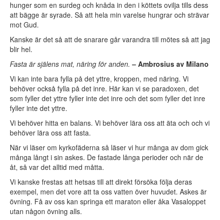
hunger som en surdeg och knåda in den i köttets ovilja tills dess
att bägge är syrade. Så att hela min varelse hungrar och strävar
mot Gud.
Kanske är det så att de snarare går varandra till mötes så att jag
blir hel.
Fasta är själens mat, näring för anden.
– Ambrosius av Milano
Vi kan inte bara fylla på det yttre, kroppen, med näring. Vi
behöver också fylla på det inre. Här kan vi se paradoxen, det
som fyller det yttre fyller inte det inre och det som fyller det inre
fyller inte det yttre.
Vi behöver hitta en balans. Vi behöver lära oss att äta och och vi
behöver lära oss att fasta.
När vi läser om kyrkofäderna så läser vi hur många av dom gick
många långt i sin askes. De fastade långa perioder och när de
åt, så var det alltid med måtta.
Vi kanske frestas att hetsas till att direkt försöka följa deras
exempel, men det vore att ta oss vatten över huvudet. Askes är
övning. Få av oss kan springa ett maraton eller åka Vasaloppet
utan någon övning alls.