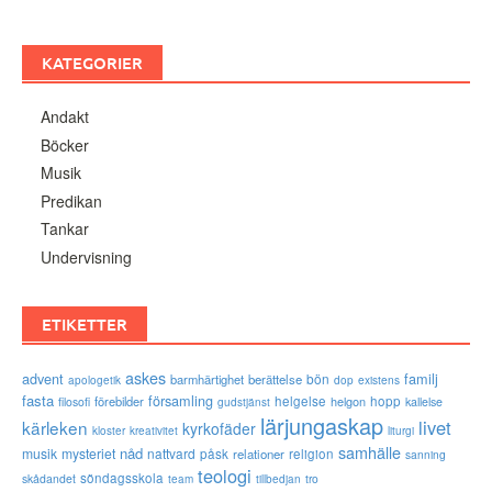
KATEGORIER
Andakt
Böcker
Musik
Predikan
Tankar
Undervisning
ETIKETTER
askes
advent
familj
bön
barmhärtighet
berättelse
existens
apologetik
dop
fasta
församling
förebilder
helgelse
helgon
hopp
filosofi
kallelse
gudstjänst
lärjungaskap
livet
kärleken
kyrkofäder
kloster
kreativitet
liturgi
samhälle
nåd
musik
mysteriet
nattvard
påsk
relationer
religion
sanning
teologi
söndagsskola
skådandet
tro
team
tillbedjan