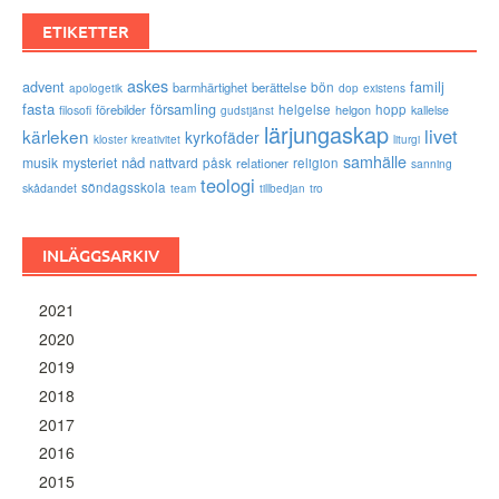
ETIKETTER
askes
advent
familj
bön
barmhärtighet
berättelse
existens
apologetik
dop
fasta
församling
förebilder
helgelse
helgon
hopp
filosofi
kallelse
gudstjänst
lärjungaskap
livet
kärleken
kyrkofäder
kloster
kreativitet
liturgi
samhälle
nåd
musik
mysteriet
nattvard
påsk
relationer
religion
sanning
teologi
söndagsskola
skådandet
tro
team
tillbedjan
INLÄGGSARKIV
2021
2020
2019
2018
2017
2016
2015