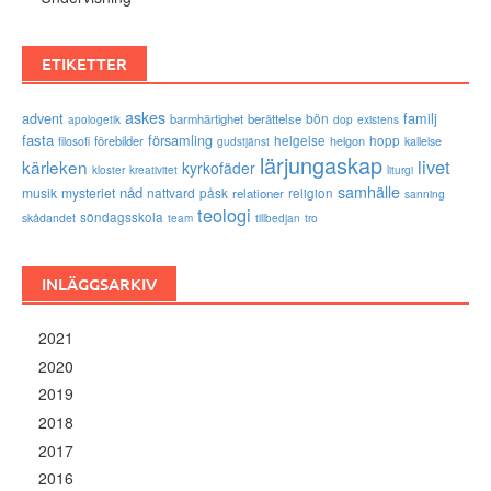
ETIKETTER
askes
advent
familj
bön
barmhärtighet
berättelse
existens
apologetik
dop
fasta
församling
förebilder
helgelse
helgon
hopp
filosofi
kallelse
gudstjänst
lärjungaskap
livet
kärleken
kyrkofäder
kloster
kreativitet
liturgi
samhälle
nåd
musik
mysteriet
nattvard
påsk
relationer
religion
sanning
teologi
söndagsskola
skådandet
tro
team
tillbedjan
INLÄGGSARKIV
2021
2020
2019
2018
2017
2016