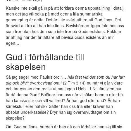
Kanske inte skall gå in på att förklara denna uppställning i detalj,
men det jag vill peka på med denna lilla summariska
genomgång är detta: Det är inte svårt att tro att Gud finns. Det
är svårt att tro att han inte finns. Bevisbördan ligger inte hos oss
som tror utan hos den som inte tror på Guds existens. Faktum
är att jag har det är lättare att bevisa Guds existens än min
egen…
Gud i förhållande till
skapelsen
Så jag säger med Paulus ord
”… håll fast vid det som du har lärt
dig och blivit överbevisad om.”
(2 Tim 3:14) nu när vi går vidare
och tar oss an den reella utmaningen i Heb 11:6, nämligen hur
är då denna Gud? Belönar han oss när vi söker honom eller blir
han kanske sur och vill va ifred? Är han god eller ond? Är han
kärleksfull eller hatisk? Sätter han oss fria eller kräver han
absolut underkastelse? Bryr han sig överhuvudtaget om sin
skapelse?
Om Gud nu finns, hurdan är han då och förhåller han sig till sin