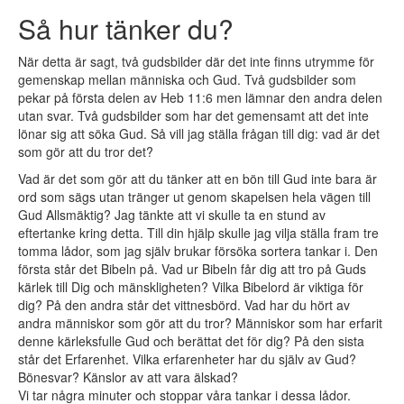
Så hur tänker du?
När detta är sagt, två gudsbilder där det inte finns utrymme för
gemenskap mellan människa och Gud. Två gudsbilder som
pekar på första delen av Heb 11:6 men lämnar den andra delen
utan svar. Två gudsbilder som har det gemensamt att det inte
lönar sig att söka Gud. Så vill jag ställa frågan till dig: vad är det
som gör att du tror det?
Vad är det som gör att du tänker att en bön till Gud inte bara är
ord som sägs utan tränger ut genom skapelsen hela vägen till
Gud Allsmäktig? Jag tänkte att vi skulle ta en stund av
eftertanke kring detta. Till din hjälp skulle jag vilja ställa fram tre
tomma lådor, som jag själv brukar försöka sortera tankar i. Den
första står det Bibeln på. Vad ur Bibeln får dig att tro på Guds
kärlek till Dig och mänskligheten? Vilka Bibelord är viktiga för
dig? På den andra står det vittnesbörd. Vad har du hört av
andra människor som gör att du tror? Människor som har erfarit
denne kärleksfulle Gud och berättat det för dig? På den sista
står det Erfarenhet. Vilka erfarenheter har du själv av Gud?
Bönesvar? Känslor av att vara älskad?
Vi tar några minuter och stoppar våra tankar i dessa lådor.