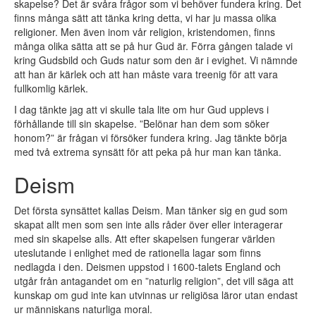
skapelse? Det är svåra frågor som vi behöver fundera kring. Det
finns många sätt att tänka kring detta, vi har ju massa olika
religioner. Men även inom vår religion, kristendomen, finns
många olika sätta att se på hur Gud är. Förra gången talade vi
kring Gudsbild och Guds natur som den är i evighet. Vi nämnde
att han är kärlek och att han måste vara treenig för att vara
fullkomlig kärlek.
I dag tänkte jag att vi skulle tala lite om hur Gud upplevs i
förhållande till sin skapelse. ”Belönar han dem som söker
honom?” är frågan vi försöker fundera kring. Jag tänkte börja
med två extrema synsätt för att peka på hur man kan tänka.
Deism
Det första synsättet kallas Deism. Man tänker sig en gud som
skapat allt men som sen inte alls råder över eller interagerar
med sin skapelse alls. Att efter skapelsen fungerar världen
uteslutande i enlighet med de rationella lagar som finns
nedlagda i den. Deismen uppstod i 1600-talets England och
utgår från antagandet om en ”naturlig religion”, det vill säga att
kunskap om gud inte kan utvinnas ur religiösa läror utan endast
ur människans naturliga moral.