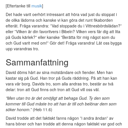
[Eftertanke till
musik
]
Det hade varit oerhört intressant att höra vad just du stoppat i
de olika lådorna och kanske vi kan göra det runt fikaborden
efteråt. Fråga varandra: ”Vad stoppade du i Vittnesbördslådan?”
eller ”Vilken är din favoritvers i Bibeln? Vilken vers får dig att lita
på Guds kärlek?” eller kanske ”Berätta för mig något som du
och Gud varit med om!” Gör det! Fråga varandra! Låt oss bygga
upp varandras tro.
Sammanfattning
David döms hårt av sina motståndare och fiender. Men han
kastar sig på Gud. Han tror på Guds räddning. På att han kan
vara vår borg. Davids tro, som alla andras tro, består av två
delar: tron att Gud finns och tron att Gud vill oss väl.
”Men utan tro är det omöjligt att behaga Gud. Ty den som
kommer till Gud måste tro att han är till och belönar dem som
söker honom.”
(Heb 11.6)
David trodde att det faktiskt fanns någon ”i andra ändan” av
hans böner och han trodde att denna någon faktiskt var god och