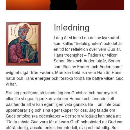
Inledning
I dag är vi inne i en del av kyrkoåret
som kallas ”trefaldigheten” och det är
en tid för reflektion över vem Gud är.
Hans treenighet – Fadern ur vilken
Sonen föds och Anden utgår, Sonen
som föds av Fadern och Anden som i
evighet utgår från Fadern. Man kan betänka vem Han är, Hans
natur och Hans energier och försöka förstå lite bättre vilken Gud
vi har.
Sist jag predikade så talade jag om Gudsbild och hur mycket
eller lite vi egentligen kan veta om Honom och landade i ett
påstående att vi kan egentligen veta ganska lite – om inte Gud
uppenbarar sig och sina egenskaper för oss. Jag talade om
Guds ontologiska egenskaper – det som vi logiskt kan säga att
”Detta måste Gud vara för att vara Gud” och påstod att Gud var
oföränderlig, absolut enkel, immateriell, evig och oändlig. Sen