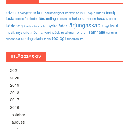
askes
advent
familj
bön
barmhärtighet
berättelse
existens
apologetik
dop
fasta
församling
förebilder
helgelse
helgon
hopp
filosofi
kallelse
gudstjänst
lärjungaskap
livet
kärleken
kyrkofäder
kloster
kreativitet
liturgi
samhälle
nåd
musik
mysteriet
nattvard
påsk
relationer
religion
sanning
teologi
söndagsskola
skådandet
tro
team
tillbedjan
INLÄGGSARKIV
2021
2020
2019
2018
2017
2016
oktober
augusti