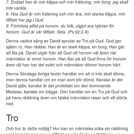
7. Endast han är min klippa och min frälsning, min borg, jag skall
inte vackla.
8. Hos Gud är min frälsning och min ära, min starka klippa, min
tillflykt har jag i Gud.
9. Förtrösta alltid på honom, du folk, utgjut era hjärtan för
honom. Gud är vår tillflykt. Sela.
(Ps 62:2-9)
Denna vackra sång av David sprutar av Tro på Gud. Gud ger
själen ro, Han räddar, Han är en stark klippa, en borg. Han går
att lita på. David utgår från att Gud vill honom väl även när
människor är emot honom. Han litar på att Gud finns för honom
även då han har det svårt och människor dömer honom hårt.
Denna Söndags övriga texter handlar om att vi inte skall döma,
men denna handlar om en man som blir dömd. Kanske är det
David själv, kanske är det profetiskt om den kommande
Messias, kanske om bägge. Den handlar om en Tro på Gud och
på hans räddning även om falska människor rasar och vill störta
ned.
Tro
Och hur är detta möjlig? Hur kan en människa söka sin räddning