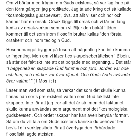
Om vi börjar med frågan om Guds existens, så var jag inne på
den förra gången jag predikade. Jag talade kring det så kallade
”kosmologiska gudsbeviset”, dvs. att allt vi ser och hör och
känner har en orsak. Orsak läggs till orsak och vi får en lång
kedja av orsak-verkan som om vi följer den bakåt i tiden,
kommer till det som inom filosofin brukar kallas ”den första
orsaken” och inom teologin Gud.
Resonemanget bygger på tesen att någonting kan inte komma
ur ingenting. Men om vi läser t.ex skapelseberättelsen i Bibeln,
så står det faktiskt inte att det började med ingenting… Det står
”I begynnelsen skapade Gud himmel och jord. Jorden var öde
och tom, och mörker var över djupet. Och Guds Ande svävade
över vattnet.”
(1 Mos 1:1)
Läser man vad som står, så verkar det som det skulle kunna
finnas nån sorts pre-existent vatten som Gud faktiskt inte
skapade. Inte för att jag tror att det är så, men det faktumet
skulle kunna användas som argument mot det ”kosmologiska
gudsbeviset”. Och ordet ”skapa” här kan även betyda ”forma”.
Så om du vill tala om Guds existens kanske du behöver fler
bevis i din verktygslåda för att övertyga den förhärdade
filosofiskt lagde ateisten.