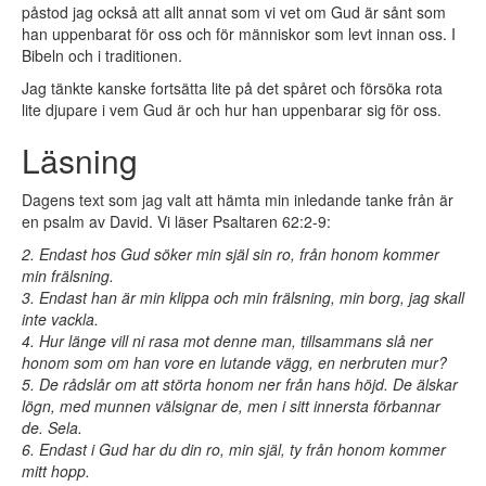
påstod jag också att allt annat som vi vet om Gud är sånt som
han uppenbarat för oss och för människor som levt innan oss. I
Bibeln och i traditionen.
Jag tänkte kanske fortsätta lite på det spåret och försöka rota
lite djupare i vem Gud är och hur han uppenbarar sig för oss.
Läsning
Dagens text som jag valt att hämta min inledande tanke från är
en psalm av David. Vi läser Psaltaren 62:2-9:
2. Endast hos Gud söker min själ sin ro, från honom kommer
min frälsning.
3. Endast han är min klippa och min frälsning, min borg, jag skall
inte vackla.
4. Hur länge vill ni rasa mot denne man, tillsammans slå ner
honom som om han vore en lutande vägg, en nerbruten mur?
5. De rådslår om att störta honom ner från hans höjd. De älskar
lögn, med munnen välsignar de, men i sitt innersta förbannar
de. Sela.
6. Endast i Gud har du din ro, min själ, ty från honom kommer
mitt hopp.