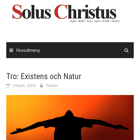
Hoppa
till
innehåll
Huvudmeny
Tro: Existens och Natur
19 juni, 2016
Tomas