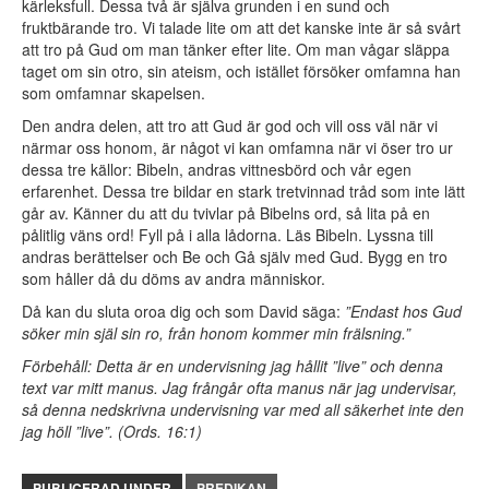
kärleksfull. Dessa två är själva grunden i en sund och
fruktbärande tro. Vi talade lite om att det kanske inte är så svårt
att tro på Gud om man tänker efter lite. Om man vågar släppa
taget om sin otro, sin ateism, och istället försöker omfamna han
som omfamnar skapelsen.
Den andra delen, att tro att Gud är god och vill oss väl när vi
närmar oss honom, är något vi kan omfamna när vi öser tro ur
dessa tre källor: Bibeln, andras vittnesbörd och vår egen
erfarenhet. Dessa tre bildar en stark tretvinnad tråd som inte lätt
går av. Känner du att du tvivlar på Bibelns ord, så lita på en
pålitlig väns ord! Fyll på i alla lådorna. Läs Bibeln. Lyssna till
andras berättelser och Be och Gå själv med Gud. Bygg en tro
som håller då du döms av andra människor.
Då kan du sluta oroa dig och som David säga:
”Endast hos Gud
söker min själ sin ro, från honom kommer min frälsning.”
Förbehåll: Detta är en undervisning jag hållit ”live” och denna
text var mitt manus. Jag frångår ofta manus när jag undervisar,
så denna nedskrivna undervisning var med all säkerhet inte den
jag höll ”live”. (Ords. 16:1)
PUBLICERAD UNDER
PREDIKAN