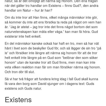
natur, så är det omöjligt att närma sig Honom. Den ena frågan
när det gäller tro handlar om Existens – finns Gud?, den andra
handlar om Natur – hur är han?
Om du inte tror att Han finns, vilket många människor inte gör,
så kommer du inte att ens försöka ta reda på något om vem han
är. ”Jag är ateist – jag tror inte det finns något bortom det som
naturvetenskapen kan mäta eller väga.” kan man få höra. Gud
existerar inte helt enkelt.
En del människor kanske också har haft en tro, men så har nåt
hänt i livet som de beskyller Gud för, och så lägger de sin tro ”på
is” och försöker inte längre att närma sig honom för att de tror
helt enkelt inte längre på en Gud som ”belönar den som söker
honom” utan de kanske tror att Gud finns, men man kan inte
veta vilken reaktion man får om man försöker närma sig honom.
Och tron dör till slut.
Så vi har två frågor att fundera kring idag i fall Gud skall kunna
få vara den borg som David sjunger om i dagens text: Guds
existens och Guds natur.
Existens