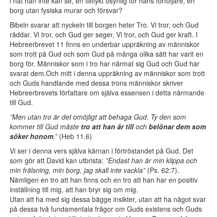
i nåt han inte kan se, en tillflykt osynlig för hans förföljare, en
borg utan fysiska murar och försvar?
Bibeln svarar att nyckeln till borgen heter Tro. Vi tror, och Gud
räddar. Vi tror, och Gud ger seger, Vi tror, och Gud ger kraft. I
Hebreerbrevet 11 finns en underbar uppräkning av människor
som trott på Gud och som Gud på många olika sätt har varit en
borg för. Människor som i tro har närmat sig Gud och Gud har
svarat dem.Och mitt i denna uppräkning av människor som trott
och Guds handlande med dessa trons människor skriver
Hebreerbrevets författare om själva essensen i detta närmande
till Gud.
”Men utan tro är det omöjligt att behaga Gud. Ty den som
kommer till Gud måste
tro att han är till
och
belönar dem som
söker honom
.”
(Heb 11.6)
Vi ser i denna vers själva kärnan i förtröstandet på Gud. Det
som gör att David kan utbrista:
”Endast han är min klippa och
min frälsning, min borg, jag skall inte vackla”
(Ps. 62:7).
Nämligen en tro att han finns och en tro att han har en positiv
inställning till mig, att han bryr sig om mig.
Utan att ha med sig dessa bägge insikter, utan att ha något svar
på dessa två fundamentala frågor om Guds existens och Guds