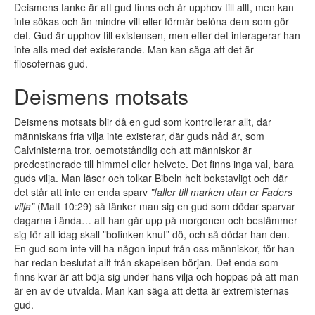
Deismens tanke är att gud finns och är upphov till allt, men kan
inte sökas och än mindre vill eller förmår belöna dem som gör
det. Gud är upphov till existensen, men efter det interagerar han
inte alls med det existerande. Man kan säga att det är
filosofernas gud.
Deismens motsats
Deismens motsats blir då en gud som kontrollerar allt, där
människans fria vilja inte existerar, där guds nåd är, som
Calvinisterna tror, oemotståndlig och att människor är
predestinerade till himmel eller helvete. Det finns inga val, bara
guds vilja. Man läser och tolkar Bibeln helt bokstavligt och där
det står att inte en enda sparv
”faller till marken utan er Faders
vilja”
(Matt 10:29) så tänker man sig en gud som dödar sparvar
dagarna i ända… att han går upp på morgonen och bestämmer
sig för att idag skall ”bofinken knut” dö, och så dödar han den.
En gud som inte vill ha någon input från oss människor, för han
har redan beslutat allt från skapelsen början. Det enda som
finns kvar är att böja sig under hans vilja och hoppas på att man
är en av de utvalda. Man kan säga att detta är extremisternas
gud.