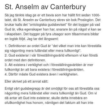
St. Anselm av Canterbury
Så jag tänkte idag ge er ett bevis som har hållit fint sedan 1000-
talet, då St. Anselm av Canterbury skrev sin bok Proslogion. Det
brukar kalls det ”ontologiska gudsbeviset” för det bygger på vad
Gud är, vilka egenskaper han har, snarare än på något vi kan se
i skapelsen. Det bygger på fyra utsagor som tillsammans bildar
en logisk följd. Jag tar det långsamt:
1. Definitionen av ordet Gud är ”det vilket man inte kan föreställa
sig någonting mera fulländat eller mera fullkomligt”.
2. Gud existerar i vår föreställningsvärld eftersom vi kan förstå
ordet med den definitionen.
3. Att existera i verklighet och i föreställningsvärlden är mer
fullkomligt än att bara existera i föreställningsvärlden.
4. Därför måste Gud existera även i verkligheten.
Eller skrivet på ett annat sätt:
Enligt vårt gudsbegrepp är det omöjligt för oss att föreställa oss
någonting mera fulländat eller mera fullkomligt än Gud. Om vi
då antar att Gud inte existerar, skulle detta innebära en
ofullkomlighet hos honom, nämligen det faktum att han inte