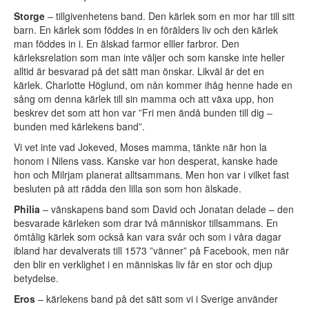
Storge
– tillgivenhetens band. Den kärlek som en mor har till sitt
barn. En kärlek som föddes in en förälders liv och den kärlek
man föddes in i. En älskad farmor elller farbror. Den
kärleksrelation som man inte väljer och som kanske inte heller
alltid är besvarad på det sätt man önskar. Likväl är det en
kärlek. Charlotte Höglund, om nån kommer ihåg henne hade en
sång om denna kärlek till sin mamma och att växa upp, hon
beskrev det som att hon var ”Fri men ändå bunden till dig –
bunden med kärlekens band”.
Vi vet inte vad Jokeved, Moses mamma, tänkte när hon la
honom i Nilens vass. Kanske var hon desperat, kanske hade
hon och Milrjam planerat alltsammans. Men hon var i vilket fast
besluten på att rädda den lilla son som hon älskade.
Philia
– vänskapens band som David och Jonatan delade – den
besvarade kärleken som drar två människor tillsammans. En
ömtålig kärlek som också kan vara svår och som i våra dagar
ibland har devalverats till 1573 ”vänner” på Facebook, men när
den blir en verklighet i en människas liv får en stor och djup
betydelse.
Eros
– kärlekens band på det sätt som vi i Sverige använder