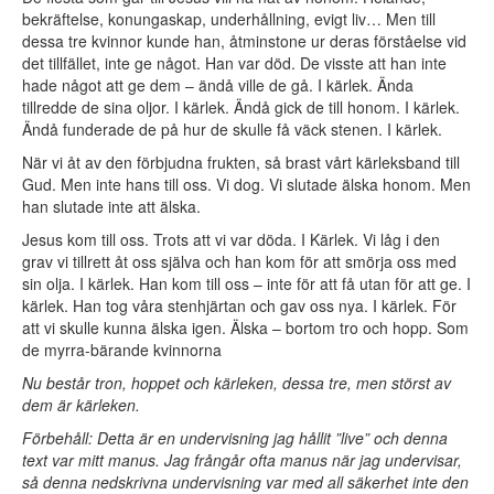
bekräftelse, konungaskap, underhållning, evigt liv… Men till
dessa tre kvinnor kunde han, åtminstone ur deras förståelse vid
det tillfället, inte ge något. Han var död. De visste att han inte
hade något att ge dem – ändå ville de gå. I kärlek. Ända
tillredde de sina oljor. I kärlek. Ändå gick de till honom. I kärlek.
Ändå funderade de på hur de skulle få väck stenen. I kärlek.
När vi åt av den förbjudna frukten, så brast vårt kärleksband till
Gud. Men inte hans till oss. Vi dog. Vi slutade älska honom. Men
han slutade inte att älska.
Jesus kom till oss. Trots att vi var döda. I Kärlek. Vi låg i den
grav vi tillrett åt oss själva och han kom för att smörja oss med
sin olja. I kärlek. Han kom till oss – inte för att få utan för att ge. I
kärlek. Han tog våra stenhjärtan och gav oss nya. I kärlek. För
att vi skulle kunna älska igen. Älska – bortom tro och hopp. Som
de myrra-bärande kvinnorna
Nu består tron, hoppet och kärleken, dessa tre, men störst av
dem är kärleken.
Förbehåll: Detta är en undervisning jag hållit ”live” och denna
text var mitt manus. Jag frångår ofta manus när jag undervisar,
så denna nedskrivna undervisning var med all säkerhet inte den