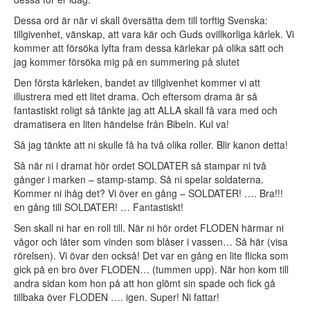
Dessa ord är när vi skall översätta dem till torftig Svenska:
tillgivenhet, vänskap, att vara kär och Guds ovillkorliga kärlek. Vi
kommer att försöka lyfta fram dessa kärlekar på olika sätt och
jag kommer försöka mig på en summering på slutet
Den första kärleken, bandet av tillgivenhet kommer vi att
illustrera med ett litet drama. Och eftersom drama är så
fantastiskt roligt så tänkte jag att ALLA skall få vara med och
dramatisera en liten händelse från Bibeln. Kul va!
Så jag tänkte att ni skulle få ha två olika roller. Blir kanon detta!
Så när ni i dramat hör ordet SOLDATER så stampar ni två
gånger i marken – stamp-stamp. Så ni spelar soldaterna.
Kommer ni ihåg det? Vi över en gång – SOLDATER! …. Bra!!!
en gång till SOLDATER! … Fantastiskt!
Sen skall ni har en roll till. När ni hör ordet FLODEN härmar ni
vågor och låter som vinden som blåser i vassen… Så här (visa
rörelsen). Vi övar den också! Det var en gång en lite flicka som
gick på en bro över FLODEN… (tummen upp). När hon kom till
andra sidan kom hon på att hon glömt sin spade och fick gå
tillbaka över FLODEN …. igen. Super! Ni fattar!