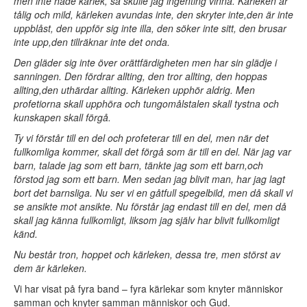
men inte hade kärlek, så skulle jag ingenting vinna. Kärleken är
tålig och mild, kärleken avundas inte, den skryter inte,den är inte
uppblåst, den uppför sig inte illa, den söker inte sitt, den brusar
inte upp,den tillräknar inte det onda.
Den gläder sig inte över orättfärdigheten men har sin glädje i
sanningen. Den fördrar allting, den tror allting, den hoppas
allting,den uthärdar allting. Kärleken upphör aldrig. Men
profetiorna skall upphöra och tungomålstalen skall tystna och
kunskapen skall förgå.
Ty vi förstår till en del och profeterar till en del, men när det
fullkomliga kommer, skall det förgå som är till en del. När jag var
barn, talade jag som ett barn, tänkte jag som ett barn,och
förstod jag som ett barn. Men sedan jag blivit man, har jag lagt
bort det barnsliga. Nu ser vi en gåtfull spegelbild, men då skall vi
se ansikte mot ansikte. Nu förstår jag endast till en del, men då
skall jag känna fullkomligt, liksom jag själv har blivit fullkomligt
känd.
Nu består tron, hoppet och kärleken, dessa tre, men störst av
dem är kärleken.
Vi har visat på fyra band – fyra kärlekar som knyter människor
samman och knyter samman människor och Gud.