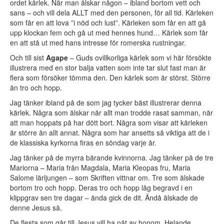
ordet kärlek. När man älskar någon – ibland bortom vett och
sans – och vill dela ALLT med den personen, för all tid. Kärleken
som får en att lova ”i nöd och lust”. Kärleken som får en att gå
upp klockan fem och gå ut med hennes hund… Kärlek som får
en att stå ut med hans intresse för romerska rustningar.
Och till sist
Agape
– Guds ovillkorliga kärlek som vi här försökte
illustrera med en stor balja vatten som inte tar slut fast man är
flera som försöker tömma den. Den kärlek som är störst. Större
än tro och hopp.
Jag tänker ibland på de som jag tycker bäst illustrerar denna
kärlek. Några som älskar när allt man trodde rasat samman, när
att man hoppats på har dött bort. Några som visar att kärleken
är större än allt annat. Några som har ansetts så viktiga att de i
de klassiska kyrkorna firas en söndag varje år.
Jag tänker på de myrra bärande kvinnorna. Jag tänker på de tre
Mariorna – Maria från Magdala, Maria Kleopas fru, Maria
Salome lärljungen – som Skriften vittnar om. Tre som älskade
bortom tro och hopp. Deras tro och hopp låg begravd i en
klippgrav sen tre dagar – ända gick de dit. Ändå älskade de
denne Jesus så.
De flesta som går till Jesus vill ha nåt av honom. Helande,