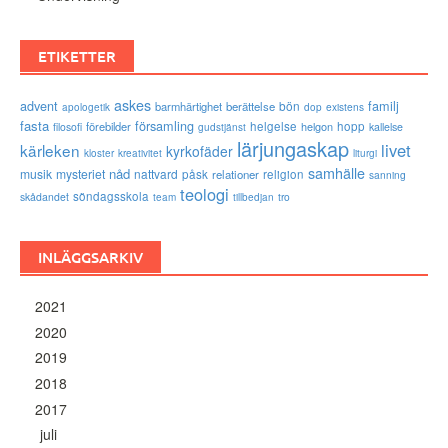
ETIKETTER
askes
advent
familj
bön
barmhärtighet
berättelse
existens
apologetik
dop
fasta
församling
förebilder
helgelse
helgon
hopp
filosofi
kallelse
gudstjänst
lärjungaskap
livet
kärleken
kyrkofäder
kloster
kreativitet
liturgi
samhälle
nåd
musik
mysteriet
nattvard
påsk
relationer
religion
sanning
teologi
söndagsskola
skådandet
tro
team
tillbedjan
INLÄGGSARKIV
2021
2020
2019
2018
2017
juli