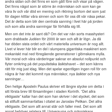
andra sidan och det finns en som gått före och visar på vägen.
Det finns något som är större än människan och som kan ge
våra liv och vår död en mening och riktning bortom det som just
för dagen kittlar våra sinnen och som för oss dit vår näsa pekar.
Det är detta som blir den centrala sanning i livet här på jorden
och som alla andra sanningar får förhålla sig till.
Men om det inte är sant då? Om det var nån sorts masshysteri
som drabbade Judéen för 2000 år sen och allt är lögn. Ja då
har döden sista ordet och vårt materiella universum är nog allt.
Livet vi lever här blir en del i slumpens gigantiska maskineri som
mekaniskt mal ned föregående generationer i glömskans mylla.
Vår moral och våra värderingar saknar en absolut nollpunkt och
flyter omkring på det populistiska åsiktshavet – det som känns
rätt för mig just idag. Men det spelar egentligen ingen roll för om
några år har det kommit nya människor, nya åsikter och nya
sanningar…
Den helige Aposteln Paulus skriver ett längre stycke om detta i
sitt första brev till församlingen i staden Korinth. ”Det allra
viktigaste” kallar han det som han skriver i det stycket, det som
så stilfullt sammanfattas i citatet av Jaroslav Pelikan. Det allra
viktigaste. Det som allt annat står och faller med. Det som allt
annat behöver relatera till. Universums och människans