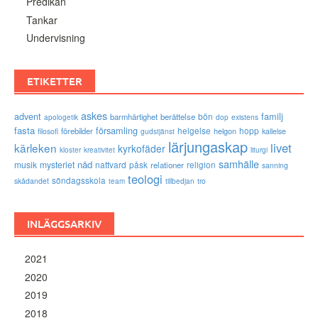
Predikan
Tankar
Undervisning
ETIKETTER
askes
advent
familj
bön
barmhärtighet
berättelse
existens
apologetik
dop
fasta
församling
förebilder
helgelse
helgon
hopp
filosofi
kallelse
gudstjänst
lärjungaskap
livet
kärleken
kyrkofäder
kloster
kreativitet
liturgi
samhälle
nåd
musik
mysteriet
nattvard
påsk
relationer
religion
sanning
teologi
söndagsskola
skådandet
tro
team
tillbedjan
INLÄGGSARKIV
2021
2020
2019
2018