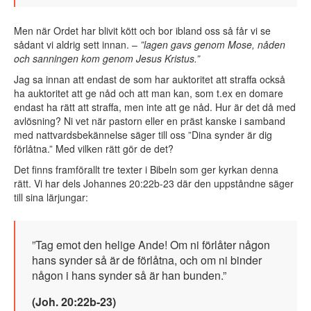
Men när Ordet har blivit kött och bor ibland oss så får vi se
sådant vi aldrig sett innan. –
”lagen gavs genom Mose, nåden
och sanningen kom genom Jesus Kristus.”
Jag sa innan att endast de som har auktoritet att straffa också
ha auktoritet att ge nåd och att man kan, som t.ex en domare
endast ha rätt att straffa, men inte att ge nåd. Hur är det då med
avlösning? Ni vet när pastorn eller en präst kanske i samband
med nattvardsbekännelse säger till oss ”Dina synder är dig
förlåtna.” Med vilken rätt gör de det?
Det finns framförallt tre texter i Bibeln som ger kyrkan denna
rätt. Vi har dels Johannes 20:22b-23 där den uppståndne säger
till sina lärjungar:
”Tag emot den helige Ande! Om ni förlåter någon
hans synder så är de förlåtna, och om ni binder
någon i hans synder så är han bunden.”
(Joh. 20:22b-23)