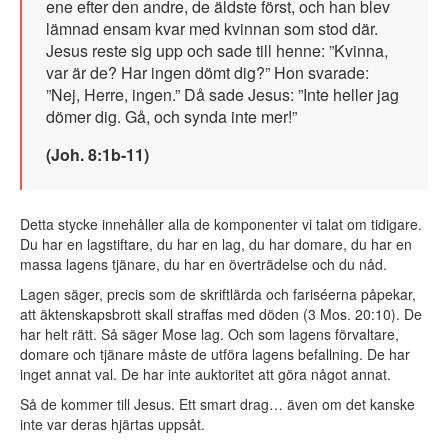
ene efter den andre, de äldste först, och han blev
lämnad ensam kvar med kvinnan som stod där.
Jesus reste sig upp och sade till henne: ”Kvinna,
var är de? Har ingen dömt dig?” Hon svarade:
”Nej, Herre, ingen.” Då sade Jesus: ”Inte heller jag
dömer dig. Gå, och synda inte mer!”
(Joh. 8:1b-11)
Detta stycke innehåller alla de komponenter vi talat om tidigare.
Du har en lagstiftare, du har en lag, du har domare, du har en
massa lagens tjänare, du har en överträdelse och du nåd.
Lagen säger, precis som de skriftlärda och fariséerna påpekar,
att äktenskapsbrott skall straffas med döden (3 Mos. 20:10). De
har helt rätt. Så säger Mose lag. Och som lagens förvaltare,
domare och tjänare måste de utföra lagens befallning. De har
inget annat val. De har inte auktoritet att göra något annat.
Så de kommer till Jesus. Ett smart drag… även om det kanske
inte var deras hjärtas uppsåt.