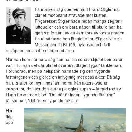
På marken såg oberleutnant Franz Stigler när
planet mödosamt strävade mot kusten.
Flygaresset Stigler hade redan många segrar i
luftdueller och om bara någon till skulle han ha
gjort sig förtjänt av ett Järnkors av första graden.
En utmärkelse han längtat efter. Stigler lyfte sin
Messerschmitt Bf 109, nytankad och fullt
beväpnad, och satte efter bombaren.
När han kom närmare såg han hur illa sönderskjutet bombaren
var. ”Hur kan det där planet överhuvudtaget flyga.” tänkte han.
Förundrad, men på helspänn närmade sig den flygande
fästningenen och gjorde en inflygning mot dess akter. Då såg
han, istället för mynningsflammorna från akterskyttens
kulsprutor, den sönderskjutna plexiglas kupan – färgad röd av
Hugh Eckenrode blod. ”Det där är ingen flygande fästning”
tänkte han, ”det är en flygande likkista”
Han
flög
upp