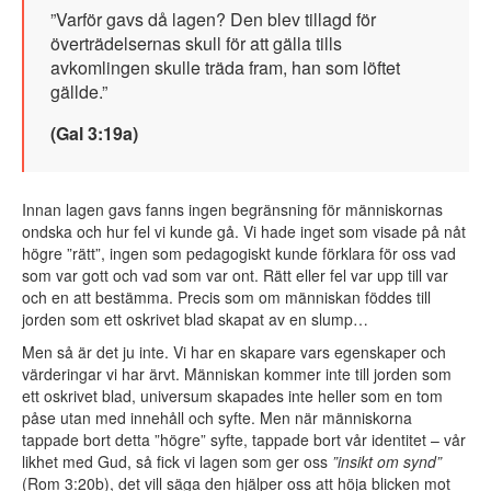
”Varför gavs då lagen? Den blev tillagd för
överträdelsernas skull för att gälla tills
avkomlingen skulle träda fram, han som löftet
gällde.”
(Gal 3:19a)
Innan lagen gavs fanns ingen begränsning för människornas
ondska och hur fel vi kunde gå. Vi hade inget som visade på nåt
högre ”rätt”, ingen som pedagogiskt kunde förklara för oss vad
som var gott och vad som var ont. Rätt eller fel var upp till var
och en att bestämma. Precis som om människan föddes till
jorden som ett oskrivet blad skapat av en slump…
Men så är det ju inte. Vi har en skapare vars egenskaper och
värderingar vi har ärvt. Människan kommer inte till jorden som
ett oskrivet blad, universum skapades inte heller som en tom
påse utan med innehåll och syfte. Men när människorna
tappade bort detta ”högre” syfte, tappade bort vår identitet – vår
likhet med Gud, så fick vi lagen som ger oss
”insikt om synd”
(Rom 3:20b), det vill säga den hjälper oss att höja blicken mot