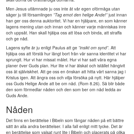
Men Jesus utlämnade ju oss inte åt vår egen oförmåga utan
säger ju till församlingen
”Tag emot den helige Ande!”
just innan
han ger oss denna auktoritet. Vi har en hjälpare, en som känner
lagens mening utan och innan och känner varje människas inre
och uppsåt. Han skall hjälpa oss att lösa och binda, att straffa
och ge nåd.
Lagens syfte är ju enligt Paulus att ge
”insikt om synd”
. Att
hjälpa oss att förstå hur långt bort från vår sanna identitet vi har
sprungit. Hur vi har missat målet. Hur vi har satt våra egna
planer över Guds plan. Hur lite vi har älskat och istället hängivit
oss åt själviskhet. Att ge oss en önskan att hitta vårt sanna jag i
Kristus igen. Att ångra oss och vilja försöka på nytt. Här hjälper
oss Guds Helige Ande att be om nåd. (Rom 8.26). Så blir både
den som förmedlar nåden och den som ber om nåd ledda av
Guds Ande.
Nåden
Det finns en berättelse i Bibeln som fångar nåden på ett bättre
sätt än alla andra berättelser. I alla fall enligt mitt tycke. Det är
en berättelse som valsat runt lite i Bibeln och placerats på olika