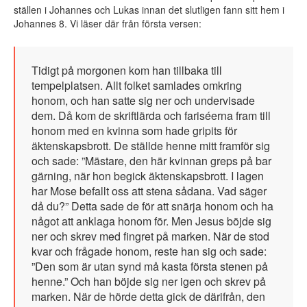
ställen i Johannes och Lukas innan det slutligen fann sitt hem i
Johannes 8. Vi läser där från första versen:
Tidigt på morgonen kom han tillbaka till
tempelplatsen. Allt folket samlades omkring
honom, och han satte sig ner och undervisade
dem. Då kom de skriftlärda och fariséerna fram till
honom med en kvinna som hade gripits för
äktenskapsbrott. De ställde henne mitt framför sig
och sade: ”Mästare, den här kvinnan greps på bar
gärning, när hon begick äktenskapsbrott. I lagen
har Mose befallt oss att stena sådana. Vad säger
då du?” Detta sade de för att snärja honom och ha
något att anklaga honom för. Men Jesus böjde sig
ner och skrev med fingret på marken. När de stod
kvar och frågade honom, reste han sig och sade:
”Den som är utan synd må kasta första stenen på
henne.” Och han böjde sig ner igen och skrev på
marken. När de hörde detta gick de därifrån, den