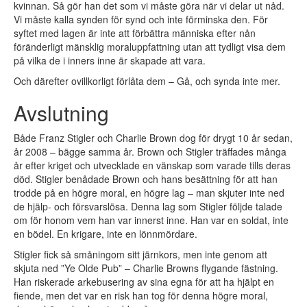
kvinnan. Så gör han det som vi måste göra när vi delar ut nåd.
Vi måste kalla synden för synd och inte förminska den. För
syftet med lagen är inte att förbättra människa efter nån
föränderligt mänsklig moraluppfattning utan att tydligt visa dem
på vilka de i inners inne är skapade att vara.
Och därefter ovillkorligt förlåta dem – Gå, och synda inte mer.
Avslutning
Både Franz Stigler och Charlie Brown dog för drygt 10 år sedan,
år 2008 – bägge samma år. Brown och Stigler träffades många
år efter kriget och utvecklade en vänskap som varade tills deras
död. Stigler benådade Brown och hans besättning för att han
trodde på en högre moral, en högre lag – man skjuter inte ned
de hjälp- och försvarslösa. Denna lag som Stigler följde talade
om för honom vem han var innerst inne. Han var en soldat, inte
en bödel. En krigare, inte en lönnmördare.
Stigler fick så småningom sitt järnkors, men inte genom att
skjuta ned ”Ye Olde Pub” – Charlie Browns flygande fästning.
Han riskerade arkebusering av sina egna för att ha hjälpt en
fiende, men det var en risk han tog för denna högre moral,