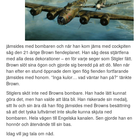
jämsides med bombaren och när han kom jäms med cockpiten
såg den 21-årige Brown fiendeplanet. Han såg dess stjärtfena
med alla dess dekorationer – en för varje seger som Stigler fått.
Brown slöt sina ögon och gjorde sig beredd på att dö. Men när
han efter en stund öppnade dem igen flög fienden fortfarande
jämsides med honom. ”Inga kulor… vad väntar han på?” tänkte
Brown.
Stiglers sköt inte ned Browns bombare. Han hade lätt kunnat
göra det, men han valde att låta bli. Han riskerade sin medalj,
sitt liv och sin ära då han flög jämsides med Browns besättning
så att det tyska luftvärnet inte skulle kunna skjuta ned
bombaren. Hela vägen till Engelska kanalen. Sen gjorde han en
honnör och återvände till sin bas.
Idag vill jag tala om nåd.