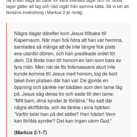
Så vi kan säga att både för våra svenska lagar och för Guds
lagar gäller att lag och nåd utgår från samma källa. Så vi vet att
fariséns invändning i Markus 2 är rimlig:
Några dagar därefter kom Jesus tillbaka till
Kapernaum. När man fick höra att han var hemma,
samlades så många att de inte längre fick plats
ens utanför dörren, och han predikade ordet för
dem. Då förde man till honom en lam som bars av
fyra män. Men när de för folkmassans skull inte
kunde komma till Jesus med honom, tog de bort
taket över platsen där han var. De gjorde en
öppning och sänkte ner bädden som den lame låg
på. Jesus såg deras tro och sade till den lame:
”Mitt barn, dina synder är förlåtna.” Nu satt där
några skriftlärda, och de tänkte i sina hjärtan:
”Varför talar han på det sättet? Han hädar! Vem
kan förlåta synder? Det kan ingen utom Gud.”
(Markus 2:1-7)