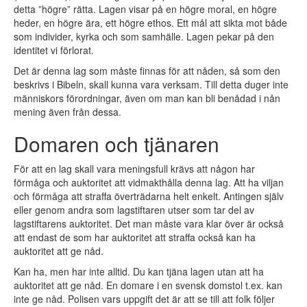
detta ”högre” rätta. Lagen visar på en högre moral, en högre
heder, en högre ära, ett högre ethos. Ett mål att sikta mot både
som individer, kyrka och som samhälle. Lagen pekar på den
identitet vi förlorat.
Det är denna lag som måste finnas för att nåden, så som den
beskrivs i Bibeln, skall kunna vara verksam. Till detta duger inte
människors förordningar, även om man kan bli benådad i nån
mening även från dessa.
Domaren och tjänaren
För att en lag skall vara meningsfull krävs att någon har
förmåga och auktoritet att vidmakthålla denna lag. Att ha viljan
och förmåga att straffa överträdarna helt enkelt. Antingen själv
eller genom andra som lagstiftaren utser som tar del av
lagstiftarens auktoritet. Det man måste vara klar över är också
att endast de som har auktoritet att straffa också kan ha
auktoritet att ge nåd.
Kan ha, men har inte alltid. Du kan tjäna lagen utan att ha
auktoritet att ge nåd. En domare i en svensk domstol t.ex. kan
inte ge nåd. Polisen vars uppgift det är att se till att folk följer