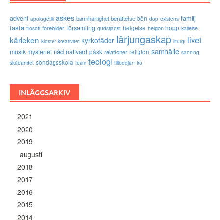
askes
advent
familj
bön
barmhärtighet
berättelse
existens
apologetik
dop
fasta
församling
förebilder
helgelse
helgon
hopp
filosofi
kallelse
gudstjänst
lärjungaskap
livet
kärleken
kyrkofäder
kloster
kreativitet
liturgi
samhälle
nåd
musik
mysteriet
nattvard
påsk
relationer
religion
sanning
teologi
söndagsskola
skådandet
tro
team
tillbedjan
INLÄGGSARKIV
2021
2020
2019
augusti
2018
2017
2016
2015
2014