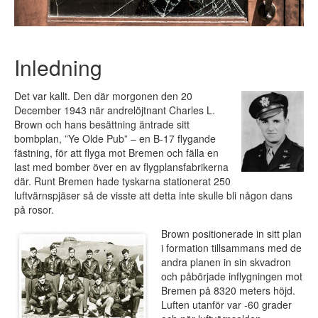
Inledning
Det var kallt. Den där morgonen den 20
December 1943 när andrelöjtnant Charles L.
Brown och hans besättning äntrade sitt
bombplan, ”Ye Olde Pub” – en B-17 flygande
fästning, för att flyga mot Bremen och fälla en
last med bomber över en av flygplansfabrikerna
där. Runt Bremen hade tyskarna stationerat 250
luftvärnspjäser så de visste att detta inte skulle bli någon dans
på rosor.
Brown positionerade in sitt plan
i formation tillsammans med de
andra planen in sin skvadron
och påbörjade inflygningen mot
Bremen på 8320 meters höjd.
Luften utanför var -60 grader