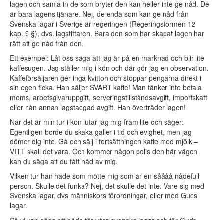
lagen och samla in de som bryter den kan heller inte ge nåd. De
är bara lagens tjänare. Nej, de enda som kan ge nåd från
Svenska lagar i Sverige är regeringen (Regeringsformen 12
kap. 9 §), dvs. lagstiftaren. Bara den som har skapat lagen har
rätt att ge nåd från den.
Ett exempel: Låt oss säga att jag är på en marknad och blir lite
kaffesugen. Jag ställer mig i kön och där gör jag en observation.
Kaffeförsäljaren ger inga kvitton och stoppar pengarna direkt i
sin egen ficka. Han säljer SVART kaffe! Man tänker inte betala
moms, arbetsgivaruppgift, serveringstillståndsavgift, importskatt
eller nån annan lagstadgad avgift. Han överträder lagen!
När det är min tur i kön lutar jag mig fram lite och säger:
Egentligen borde du skaka galler i tid och evighet, men jag
dömer dig inte. Gå och sälj i fortsättningen kaffe med mjölk –
VITT skall det vara. Och kommer någon polis den här vägen
kan du säga att du fått nåd av mig.
Vilken tur han hade som mötte mig som är en såååå nådefull
person. Skulle det funka? Nej, det skulle det inte. Vare sig med
Svenska lagar, dvs människors förordningar, eller med Guds
lagar.