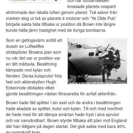
och när luftvärnselden
krossade planets nosparti
strömmade den iskalla luften genom planet. Två salvor från
marken slog ut två av planets 4 motorer och ”Ye Olde Pub”
började sakta falla tillbaka ur position då Brown inte längre
kunde hålla jämn hastighet med de övriga bombarna.
Som en getingsvärm anföll ett
dussin av Luftwaffes
stridspiloter Browns plan som
nu när det var ur position var
en lätt måltavla. Besättning
kämpade mot kylan och
fienden. Deras kulsprutor frös
fast och akterskytten Hugh
Eckenrode dödades vilket
gjorde besättningen nästan försvarslös för anfall akterifrån.
Brown hade fått splitter i sin axel och de andra i besättningen
hade skadats av splitter, kulor och kylan. Till och med morfinet
de hade med för att dämpa smärtan hade fryst i sina sprutor
och var oanvändbart. Brown styrde tillbaka sitt plan mot England
där han tidigare på dagen startat. Det gick sakta med bara 40%
av motorkraft kvar.