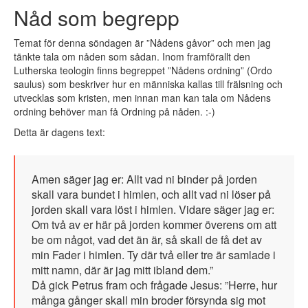
Nåd som begrepp
Temat för denna söndagen är ”Nådens gåvor” och men jag
tänkte tala om nåden som sådan. Inom framförallt den
Lutherska teologin finns begreppet ”Nådens ordning” (Ordo
saulus) som beskriver hur en människa kallas till frälsning och
utvecklas som kristen, men innan man kan tala om Nådens
ordning behöver man få Ordning på nåden. :-)
Detta är dagens text:
Amen säger jag er: Allt vad ni binder på jorden
skall vara bundet i himlen, och allt vad ni löser på
jorden skall vara löst i himlen. Vidare säger jag er:
Om två av er här på jorden kommer överens om att
be om något, vad det än är, så skall de få det av
min Fader i himlen. Ty där två eller tre är samlade i
mitt namn, där är jag mitt ibland dem.”
Då gick Petrus fram och frågade Jesus: ”Herre, hur
många gånger skall min broder försynda sig mot