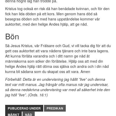
denna högre lag han trodde på.
Kristus tog också en risk då han benådade kvinnan, och för den
fick han lida döden på ett kors. Men genom hans död så
besegras döden och med hans uppståndelse kommer vår
auktoritet, med den helige Andes hjälp, att ge nåd.
Bön
Så Jesus Kristus, vår Frälsare och Gud, vi vill tacka dig för att du
gett oss auktoritet att vara nådens tjänare och inte bara lagens.
Att kunna förlåta varandra och i ditt namn ge nåd åt
människorna som söker din förlåtelse. Hjälp oss att med din
helige Andes hjälp rätt döma oss själva och andra och i din nåd
kunna bli sådana som du skapat oss att vara. Amen
Förbehåll: Detta är en undervisning jag hållit ”live” och denna
text var mitt manus. Jag frångår ofta manus när jag undervisar,
så denna nedskrivna undervisning var med all säkerhet inte den
jag höll ”live”. (Ords. 16:1)
PUBLICERAD UNDER
PREDIKAN
MÄRKT
NÅD