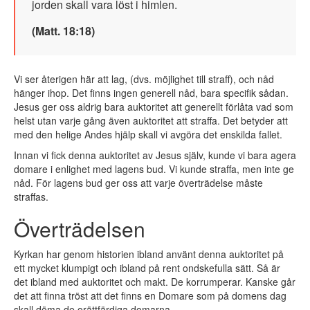
jorden skall vara löst i himlen.
(Matt. 18:18)
Vi ser återigen här att lag, (dvs. möjlighet till straff), och nåd
hänger ihop. Det finns ingen generell nåd, bara specifik sådan.
Jesus ger oss aldrig bara auktoritet att generellt förlåta vad som
helst utan varje gång även auktoritet att straffa. Det betyder att
med den helige Andes hjälp skall vi avgöra det enskilda fallet.
Innan vi fick denna auktoritet av Jesus själv, kunde vi bara agera
domare i enlighet med lagens bud. Vi kunde straffa, men inte ge
nåd. För lagens bud ger oss att varje överträdelse måste
straffas.
Överträdelsen
Kyrkan har genom historien ibland använt denna auktoritet på
ett mycket klumpigt och ibland på rent ondskefulla sätt. Så är
det ibland med auktoritet och makt. De korrumperar. Kanske går
det att finna tröst att det finns en Domare som på domens dag
skall döma de orättfärdiga domarna.