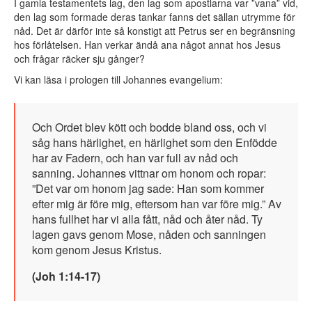
I gamla testamentets lag, den lag som apostlarna var ”vana” vid,
den lag som formade deras tankar fanns det sällan utrymme för
nåd. Det är därför inte så konstigt att Petrus ser en begränsning
hos förlåtelsen. Han verkar ändå ana något annat hos Jesus
och frågar räcker sju gånger?
Vi kan läsa i prologen till Johannes evangelium:
Och Ordet blev kött och bodde bland oss, och vi
såg hans härlighet, en härlighet som den Enfödde
har av Fadern, och han var full av nåd och
sanning. Johannes vittnar om honom och ropar:
”Det var om honom jag sade: Han som kommer
efter mig är före mig, eftersom han var före mig.” Av
hans fullhet har vi alla fått, nåd och åter nåd. Ty
lagen gavs genom Mose, nåden och sanningen
kom genom Jesus Kristus.
(Joh 1:14-17)