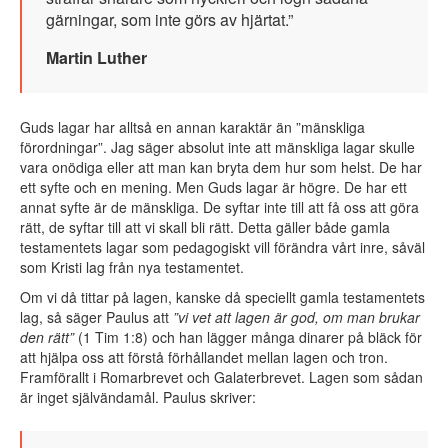
gärningar, som inte görs av hjärtat.”
Martin Luther
Guds lagar har alltså en annan karaktär än ”mänskliga
förordningar”. Jag säger absolut inte att mänskliga lagar skulle
vara onödiga eller att man kan bryta dem hur som helst. De har
ett syfte och en mening. Men Guds lagar är högre. De har ett
annat syfte är de mänskliga. De syftar inte till att få oss att göra
rätt, de syftar till att vi skall bli rätt. Detta gäller både gamla
testamentets lagar som pedagogiskt vill förändra vårt inre, såväl
som Kristi lag från nya testamentet.
Om vi då tittar på lagen, kanske då speciellt gamla testamentets
lag, så säger Paulus att
”vi vet att lagen är god, om man brukar
den rätt”
(1 Tim 1:8) och han lägger många dinarer på bläck för
att hjälpa oss att förstå förhållandet mellan lagen och tron.
Framförallt i Romarbrevet och Galaterbrevet. Lagen som sådan
är inget självändamål. Paulus skriver: