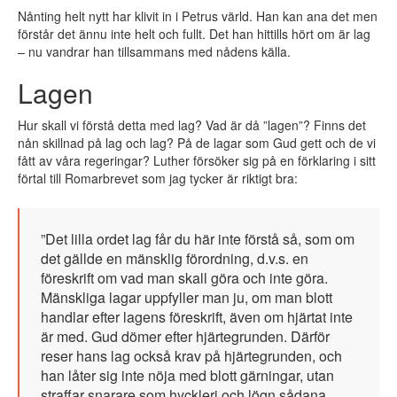
Nånting helt nytt har klivit in i Petrus värld. Han kan ana det men
förstår det ännu inte helt och fullt. Det han hittills hört om är lag
– nu vandrar han tillsammans med nådens källa.
Lagen
Hur skall vi förstå detta med lag? Vad är då ”lagen”? Finns det
nån skillnad på lag och lag? På de lagar som Gud gett och de vi
fått av våra regeringar? Luther försöker sig på en förklaring i sitt
förtal till Romarbrevet som jag tycker är riktigt bra:
”Det lilla ordet lag får du här inte förstå så, som om
det gällde en mänsklig förordning, d.v.s. en
föreskrift om vad man skall göra och inte göra.
Mänskliga lagar uppfyller man ju, om man blott
handlar efter lagens föreskrift, även om hjärtat inte
är med. Gud dömer efter hjärtegrunden. Därför
reser hans lag också krav på hjärtegrunden, och
han låter sig inte nöja med blott gärningar, utan
straffar snarare som hyckleri och lögn sådana