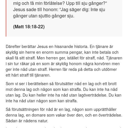
mig och få min förlåtelse? Upp till sju gånger?”
Jesus sade till honom: ”Jag säger dig: Inte sju
gånger utan sjuttio gånger sju.
(Matt 18:18-22)
Därefter berättar Jesus en hissnande historia. En tjänare är
skyldig sin herre en enorm summa pengar, kan inte betala och
skall få sitt straff. Men herren ger, istället för straff, nåd. Tjänaren
i sin tur råkar på en som är skyldig honom några korvören men
ger inte nåd utan straff. Herren får reda på detta och utdömer
ett hårt straff till tjänaren.
Som vi ser i berättelsen så förutsätter nåd en lag och ett brott
mot denna lag och någon som kan straffa. Du kan inte ha nåd
utan lag. Du kan heller inte ha nåd utan lagöverträdelse. Du kan
inte ha nåd utan någon som kan straffa.
Så förutsättningen för nåd är en lag, någon som upprätthåller
denna lag, en domare som vakar över den, och en överträdelse.
Sådan är nådens natur.