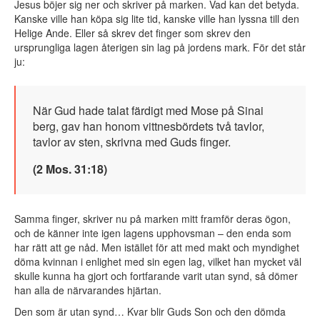
Jesus böjer sig ner och skriver på marken. Vad kan det betyda.
Kanske ville han köpa sig lite tid, kanske ville han lyssna till den
Helige Ande. Eller så skrev det finger som skrev den
ursprungliga lagen återigen sin lag på jordens mark. För det står
ju:
När Gud hade talat färdigt med Mose på Sinai
berg, gav han honom vittnesbördets två tavlor,
tavlor av sten, skrivna med Guds finger.
(2 Mos. 31:18)
Samma finger, skriver nu på marken mitt framför deras ögon,
och de känner inte igen lagens upphovsman – den enda som
har rätt att ge nåd. Men istället för att med makt och myndighet
döma kvinnan i enlighet med sin egen lag, vilket han mycket väl
skulle kunna ha gjort och fortfarande varit utan synd, så dömer
han alla de närvarandes hjärtan.
Den som är utan synd… Kvar blir Guds Son och den dömda