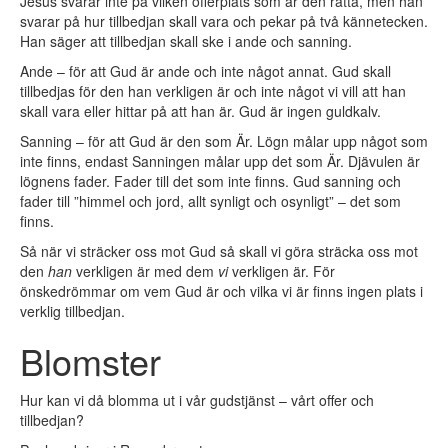
Jesus svarar inte på vilken offerplats som är den rätta, men han
svarar på hur tillbedjan skall vara och pekar på två kännetecken.
Han säger att tillbedjan skall ske i ande och sanning.
Ande – för att Gud är ande och inte något annat. Gud skall
tillbedjas för den han verkligen är och inte något vi vill att han
skall vara eller hittar på att han är. Gud är ingen guldkalv.
Sanning – för att Gud är den som Är. Lögn målar upp något som
inte finns, endast Sanningen målar upp det som Är. Djävulen är
lögnens fader. Fader till det som inte finns. Gud sanning och
fader till ”himmel och jord, allt synligt och osynligt” – det som
finns.
Så när vi sträcker oss mot Gud så skall vi göra sträcka oss mot
den
han
verkligen är med dem
vi
verkligen är. För
önskedrömmar om vem Gud är och vilka vi är finns ingen plats i
verklig tillbedjan.
Blomster
Hur kan vi då blomma ut i vår gudstjänst – vårt offer och
tillbedjan?