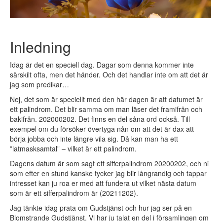
Inledning
Idag är det en speciell dag. Dagar som denna kommer inte
särskilt ofta, men det händer. Och det handlar inte om att det är
jag som predikar…
Nej, det som är speciellt med den här dagen är att datumet är
ett palindrom. Det blir samma om man läser det framifrån och
bakifrån. 202000202. Det finns en del såna ord också. Till
exempel om du försöker övertyga nån om att det är dax att
börja jobba och inte längre vila sig. Då kan man ha ett
”latmasksamtal” – vilket är ett palindrom.
Dagens datum är som sagt ett sifferpalindrom 20200202, och ni
som efter en stund kanske tycker jag blir långrandig och tappar
intresset kan ju roa er med att fundera ut vilket nästa datum
som är ett sifferpalindrom är (20211202).
Jag tänkte idag prata om Gudstjänst och hur jag ser på en
Blomstrande Gudstjänst. Vi har ju talat en del i församlingen om