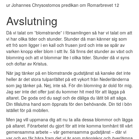
ur Johannes Chrysostomos predikan om Romarbrevet 12
Avslutning
Då vi talat om ”blomstrande” i församlingen så har vi talat om att
vi har olika tider och stunder. Stunder då man känner sig som
ett frö som ligger i en kall och frusen jord och inte se spår av
varken knopp eller blom i sitt liv. Så finns det stunder av växt och
blomning och att vi blommar lite i olika tider. Stunder då vi syns
och doftar av Kristus.
När jag tänker på en blomstrande gudstjänst så kanske det inte
heller är det stora tulpanfältet på ett vykort från Nederländerna
som jag tänker på. Nej, inte så. För din blomning är dold för mig.
Jag ser inte det offer just du kommer hit med för att lägga på
altaret. De goda ord du sagt och de dåliga du låtit bli att säga.
Din tillslutna hand som öppnats för den behövande. Din tid i bön
istället för på mobilen.
Men jag vill uppmana dig att nu ta alla dessa blommor och lägga
på altaret. Förarbetet du gjort för att inte komma tomhänt till vårt
gemensamma arbete – vår gemensamma gudstjänst – där vi
var och en får bära fram det vi är som människor och överlämna