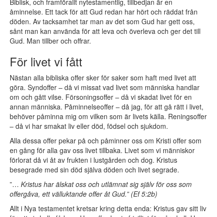
Biblisk, och framförallt nytestamentlig, tillbedjan är en
åminnelse. Ett tack för att Gud redan har hört och räddat från
döden. Av tacksamhet tar man av det som Gud har gett oss,
sånt man kan använda för att leva och överleva och ger det till
Gud. Man tillber och offrar.
För livet vi fått
Nästan alla bibliska offer sker för saker som haft med livet att
göra. Syndoffer – då vi missat vad livet som människa handlar
om och gått vilse. Försoningsoffer – då vi skadat livet för en
annan människa. Påminnelseoffer – då jag, för att gå rätt i livet,
behöver påminna mig om vilken som är livets källa. Reningsoffer
– då vi har smakat liv eller död, födsel och sjukdom.
Alla dessa offer pekar på och påminner oss om Kristi offer som
en gång för alla gav oss livet tillbaka. Livet som vi människor
förlorat då vi åt av frukten i lustgården och dog. Kristus
besegrade med sin död själva döden och livet segrade.
”…
Kristus har älskat oss och utlämnat sig själv för oss som
offergåva, ett välluktande offer åt Gud.” (
Ef 5:2b
)
Allt i Nya testamentet kretsar kring detta enda: Kristus gav sitt liv