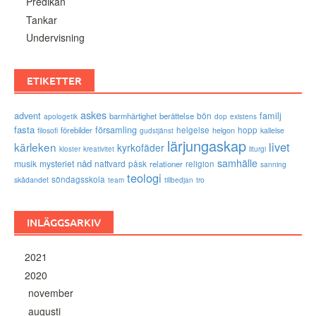
Predikan
Tankar
Undervisning
ETIKETTER
askes
advent
familj
bön
barmhärtighet
berättelse
existens
apologetik
dop
fasta
församling
förebilder
helgelse
helgon
hopp
filosofi
kallelse
gudstjänst
lärjungaskap
livet
kärleken
kyrkofäder
kloster
kreativitet
liturgi
samhälle
nåd
musik
mysteriet
nattvard
påsk
relationer
religion
sanning
teologi
söndagsskola
skådandet
tro
team
tillbedjan
INLÄGGSARKIV
2021
2020
november
augusti