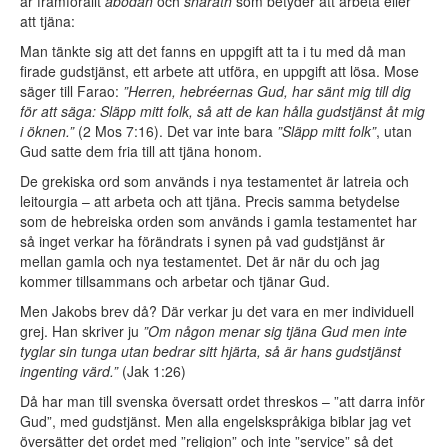
är framförallt
abodah
och
sharath
som betyder att arbeta eller
att tjäna:
Man tänkte sig att det fanns en uppgift att ta i tu med då man
firade gudstjänst, ett arbete att utföra, en uppgift att lösa. Mose
säger till Farao:
”Herren, hebréernas Gud, har sänt mig till dig
för att säga: Släpp mitt folk, så att de kan hålla gudstjänst åt mig
i öknen.”
(2 Mos 7:16). Det var inte bara
”Släpp mitt folk”
, utan
Gud satte dem fria till att tjäna honom.
De grekiska ord som används i nya testamentet är latreia och
leitourgia – att arbeta och att tjäna. Precis samma betydelse
som de hebreiska orden som används i gamla testamentet har
så inget verkar ha förändrats i synen på vad gudstjänst är
mellan gamla och nya testamentet. Det är när du och jag
kommer tillsammans och arbetar och tjänar Gud.
Men Jakobs brev då? Där verkar ju det vara en mer individuell
grej. Han skriver ju
”Om någon menar sig tjäna Gud men inte
tyglar sin tunga utan bedrar sitt hjärta, så är hans gudstjänst
ingenting värd.”
(Jak 1:26)
Då har man till svenska översatt ordet threskos – ”att darra inför
Gud”, med gudstjänst. Men alla engelskspråkiga biblar jag vet
översätter det ordet med ”religion” och inte ”service” så det