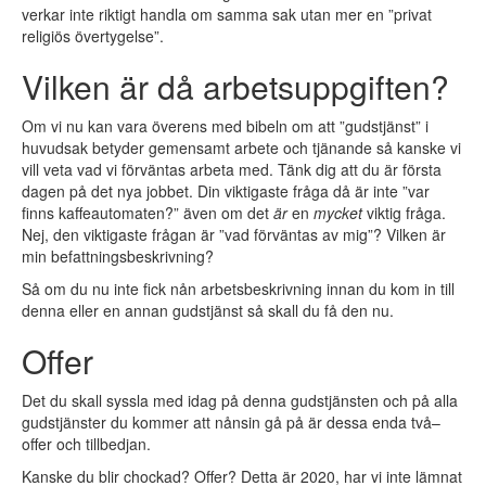
verkar inte riktigt handla om samma sak utan mer en ”privat
religiös övertygelse”.
Vilken är då arbetsuppgiften?
Om vi nu kan vara överens med bibeln om att ”gudstjänst” i
huvudsak betyder gemensamt arbete och tjänande så kanske vi
vill veta vad vi förväntas arbeta med. Tänk dig att du är första
dagen på det nya jobbet. Din viktigaste fråga då är inte ”var
finns kaffeautomaten?” även om det
är
en
mycket
viktig fråga.
Nej, den viktigaste frågan är ”vad förväntas av mig”? Vilken är
min befattningsbeskrivning?
Så om du nu inte fick nån arbetsbeskrivning innan du kom in till
denna eller en annan gudstjänst så skall du få den nu.
Offer
Det du skall syssla med idag på denna gudstjänsten och på alla
gudstjänster du kommer att nånsin gå på är dessa enda två–
offer och tillbedjan.
Kanske du blir chockad? Offer? Detta är 2020, har vi inte lämnat