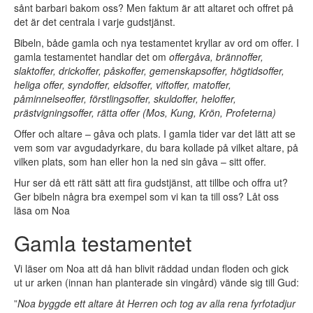
sånt barbari bakom oss? Men faktum är att altaret och offret på
det är det centrala i varje gudstjänst.
Bibeln, både gamla och nya testamentet kryllar av ord om offer. I
gamla testamentet handlar det om
offergåva, brännoffer,
slaktoffer, drickoffer, påskoffer, gemenskapsoffer, högtidsoffer,
heliga offer, syndoffer, eldsoffer, viftoffer, matoffer,
påminnelseoffer, förstlingsoffer, skuldoffer, heloffer,
prästvigningsoffer, rätta offer (Mos, Kung, Krön, Profeterna)
Offer och altare – gåva och plats. I gamla tider var det lätt att se
vem som var avgudadyrkare, du bara kollade på vilket altare, på
vilken plats, som han eller hon la ned sin gåva – sitt offer.
Hur ser då ett rätt sätt att fira gudstjänst, att tillbe och offra ut?
Ger bibeln några bra exempel som vi kan ta till oss? Låt oss
läsa om Noa
Gamla testamentet
Vi läser om Noa att då han blivit räddad undan floden och gick
ut ur arken (innan han planterade sin vingård) vände sig till Gud:
”
Noa byggde ett altare åt Herren och tog av alla rena fyrfotadjur