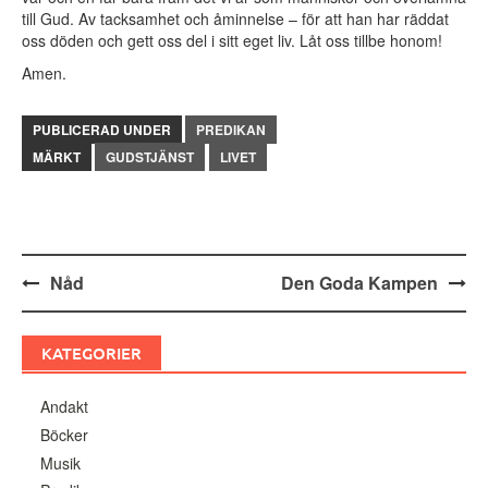
till Gud. Av tacksamhet och åminnelse – för att han har räddat
oss döden och gett oss del i sitt eget liv. Låt oss tillbe honom!
Amen.
PUBLICERAD UNDER
PREDIKAN
MÄRKT
GUDSTJÄNST
LIVET
Inläggsnavigering
Nåd
Den Goda Kampen
KATEGORIER
Andakt
Böcker
Musik