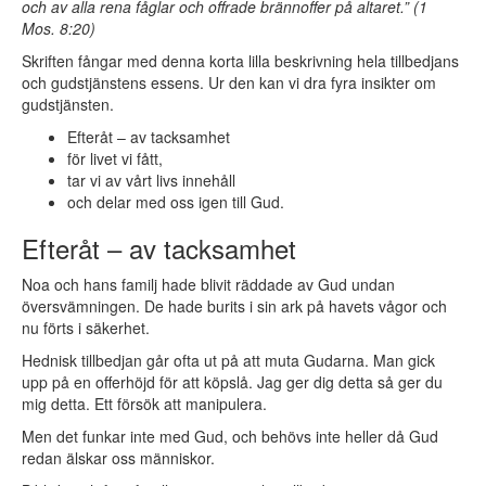
och av alla rena fåglar och offrade brännoffer på altaret.”
(
1
Mos. 8:20
)
Skriften fångar med denna korta lilla beskrivning hela tillbedjans
och gudstjänstens essens. Ur den kan vi dra fyra insikter om
gudstjänsten.
Efteråt – av tacksamhet
för livet vi fått,
tar vi av vårt livs innehåll
och delar med oss igen till Gud.
Efteråt – av tacksamhet
Noa och hans familj hade blivit räddade av Gud undan
översvämningen. De hade burits i sin ark på havets vågor och
nu förts i säkerhet.
Hednisk tillbedjan går ofta ut på att muta Gudarna. Man gick
upp på en offerhöjd för att köpslå. Jag ger dig detta så ger du
mig detta. Ett försök att manipulera.
Men det funkar inte med Gud, och behövs inte heller då Gud
redan älskar oss människor.