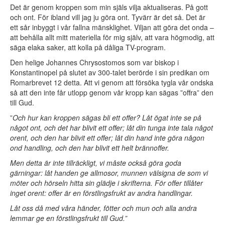
Det är genom kroppen som min själs vilja aktualiseras. På gott
och ont. För ibland vill jag ju göra ont. Tyvärr är det så. Det är
ett sår inbyggt i vår fallna mänsklighet. Viljan att göra det onda –
att behålla allt mitt materiella för mig själv, att vara högmodig, att
säga elaka saker, att kolla på dåliga TV-program.
Den helige Johannes Chrysostomos som var biskop i
Konstantinopel på slutet av 300-talet berörde i sin predikan om
Romarbrevet 12 detta. Att vi genom att försöka tygla vår ondska
så att den inte får utlopp genom vår kropp kan sägas ”offra” den
till Gud.
”
Och hur kan kroppen sägas bli ett offer? Låt ögat inte se på
något ont, och det har blivit ett offer; låt din tunga inte tala något
orent, och den har blivit ett offer; låt din hand inte göra någon
ond handling, och den har blivit ett helt brännoffer.
Men detta är inte tillräckligt, vi måste också göra goda
gärningar: låt handen ge allmosor, munnen välsigna de som vi
möter och hörseln hitta sin glädje i skrifterna. För offer tillåter
inget orent: offer är en förstlingsfrukt av andra handlingar.
Låt oss då med våra händer, fötter och mun och alla andra
lemmar ge en förstlingsfrukt till Gud.”