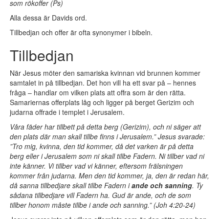
som rökoffer (Ps)
Alla dessa är Davids ord.
Tillbedjan och offer är ofta synonymer i bibeln.
Tillbedjan
När Jesus möter den samariska kvinnan vid brunnen kommer
samtalet in på tillbedjan. Det hon vill ha ett svar på – hennes
fråga – handlar om vilken plats att offra som är den rätta.
Samariernas offerplats låg och ligger på berget Gerizim och
judarna offrade i templet i Jerusalem.
Våra fäder har tillbett på detta berg (Gerizim), och ni säger att
den plats där man skall tillbe finns i Jerusalem.” Jesus svarade:
”Tro mig, kvinna, den tid kommer, då det varken är på detta
berg eller i Jerusalem som ni skall tillbe Fadern. Ni tillber vad ni
inte känner. Vi tillber vad vi känner, eftersom frälsningen
kommer från judarna. Men den tid kommer, ja, den är redan här,
då sanna tillbedjare skall tillbe Fadern i
ande och sanning
. Ty
sådana tillbedjare vill Fadern ha. Gud är ande, och de som
tillber honom måste tillbe i ande och sanning.” (Joh 4:20-24)