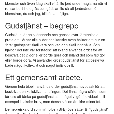
blomster och även idag skall vi få lite jord under naglarna när vi
rensar bort lite ogräs och gödslar lite så att jordmånen för
blomstren, du och jag, bli bästa möjliga.
Gudstjänst – begrepp
Gudstjänst är en spännande och ganska svår företeelse att
prata om. Vi har alla bilder och kanske även åsikter om hur en
”bra” gudstjänst skall vara och vad den skall innehålla. Sen
hjälper det inte vår förståelse att ibland används ordet för att
beskriva det
vi
gör eller borde göra och ibland det som
jag
gör
eller borde göra. Vi använder ordet gudstjänst för att beskriva
både något kollektivt och något individuellt.
Ett gemensamt arbete.
Genom hela bibeln används order gudstjänst huvudsak för att
beskriva den kollektiva handlingen. Det finns några ställen som
får oss att tänka på gudstjänst som något vi gör individuellt, till
exempel i Jakobs brev, men dessa ställen är i klar minoritet.
De hebreiska ord som min bibel (SFB) översätter till ”gudstjänst”