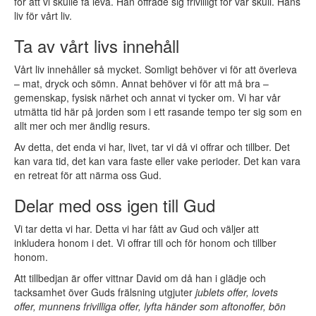
för att vi skulle få leva. Han offrade sig frivilligt för vår skull. Hans
liv för vårt liv.
Ta av vårt livs innehåll
Vårt liv innehåller så mycket. Somligt behöver vi för att överleva
– mat, dryck och sömn. Annat behöver vi för att må bra –
gemenskap, fysisk närhet och annat vi tycker om. Vi har vår
utmätta tid här på jorden som i ett rasande tempo ter sig som en
allt mer och mer ändlig resurs.
Av detta, det enda vi har, livet, tar vi då vi offrar och tillber. Det
kan vara tid, det kan vara faste eller vake perioder. Det kan vara
en retreat för att närma oss Gud.
Delar med oss igen till Gud
Vi tar detta vi har. Detta vi har fått av Gud och väljer att
inkludera honom i det. Vi offrar till och för honom och tillber
honom.
Att tillbedjan är offer vittnar David om då han i glädje och
tacksamhet över Guds frälsning utgjuter
jublets offer, lovets
offer, munnens frivilliga offer, lyfta händer som aftonoffer, bön