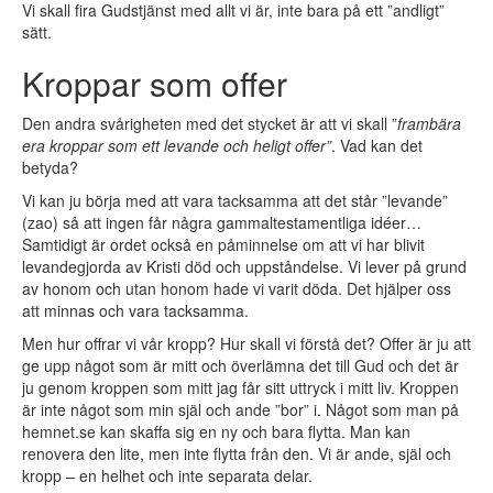
Vi skall fira Gudstjänst med allt vi är, inte bara på ett ”andligt”
sätt.
Kroppar som offer
Den andra svårigheten med det stycket är att vi skall ”
frambära
era kroppar som ett levande och heligt offer”
. Vad kan det
betyda?
Vi kan ju börja med att vara tacksamma att det står ”levande”
(zao) så att ingen får några gammaltestamentliga idéer…
Samtidigt är ordet också en påminnelse om att vi har blivit
levandegjorda av Kristi död och uppståndelse. Vi lever på grund
av honom och utan honom hade vi varit döda. Det hjälper oss
att minnas och vara tacksamma.
Men hur offrar vi vår kropp? Hur skall vi förstå det? Offer är ju att
ge upp något som är mitt och överlämna det till Gud och det är
ju genom kroppen som mitt jag får sitt uttryck i mitt liv. Kroppen
är inte något som min själ och ande ”bor” i. Något som man på
hemnet.se kan skaffa sig en ny och bara flytta. Man kan
renovera den lite, men inte flytta från den. Vi är ande, själ och
kropp – en helhet och inte separata delar.