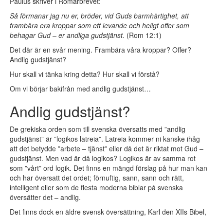
Paulus skriver i Romarbrevet:
Så förmanar jag nu er, bröder, vid Guds barmhärtighet, att
frambära era kroppar som ett levande och heligt offer som
behagar Gud – er andliga gudstjänst.
(Rom 12:1)
Det där är en svår mening. Frambära våra kroppar? Offer?
Andlig gudstjänst?
Hur skall vi tänka kring detta? Hur skall vi förstå?
Om vi börjar bakifrån med andlig gudstjänst…
Andlig gudstjänst?
De grekiska orden som till svenska översatts med ”andlig
gudstjänst” är ”logikos latreia”. Latreia kommer ni kanske ihåg
att det betydde ”arbete – tjänst” eller då det är riktat mot Gud –
gudstjänst. Men vad är då logikos? Logikos är av samma rot
som ”vårt” ord logik. Det finns en mängd förslag på hur man kan
och har översatt det ordet; förnuftig, sann, sann och rätt,
intelligent eller som de flesta moderna biblar på svenska
översätter det – andlig.
Det finns dock en äldre svensk översättning, Karl den XIIs Bibel,