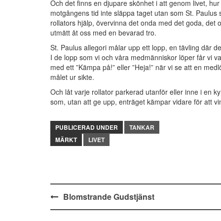
Och det finns en djupare skönhet i att genom livet, hur d
motgångens tid inte släppa taget utan som St. Paulus
rollators hjälp, övervinna det onda med det goda, det
utmätt åt oss med en bevarad tro.
St. Paulus allegori målar upp ett lopp, en tävling där det
I de lopp som vi och våra medmänniskor löper får vi v
med ett ”Kämpa på!” eller ”Heja!” när vi se att en medlöp
målet ur sikte.
Och låt varje rollator parkerad utanför eller inne i en
som, utan att ge upp, enträget kämpar vidare för att v
PUBLICERAD UNDER
TANKAR
MÄRKT
LIVET
Inläggsnavigering
Blomstrande Gudstjänst