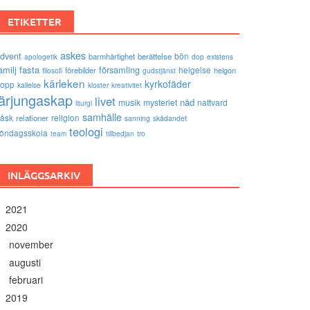
ETIKETTER
askes
dvent
bön
barmhärtighet
berättelse
existens
apologetik
dop
amilj
fasta
församling
förebilder
helgelse
helgon
filosofi
gudstjänst
kärleken
kyrkofäder
opp
kallelse
kloster
kreativitet
lärjungaskap
livet
nåd
musik
mysteriet
nattvard
liturgi
samhälle
åsk
relationer
religion
sanning
skådandet
teologi
öndagsskola
tro
team
tillbedjan
INLÄGGSARKIV
2021
2020
november
augusti
februari
2019