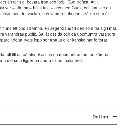
et än ter sig, bevara tron och förbli Gud trofast. Att i
 skriver – kämpa – hålla fast – och med Guds, och kanske en
 otäcka med det vackra, och vandra hela den sträcka som är
 finns ett pris att vinna, en segerkrans till den som tar sig i mål.
ara varandras publik. Så låt oss då och då uppmuntra varandra
are i detta livets lopp ser trött ut eller kanske har förlorat
 kyrka bli till en påminnelse och en uppmuntran om en kämpe
inna det som ligger på andra sidan målsnöret.
Det inre