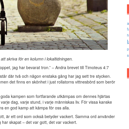
a
f
h
p
s
tt skriva för en kolumn i lokaltidningen.
ppet, jag har bevarat tron.” – Andra brevet till Timoteus 4:7
d står där två och någon enstaka gång har jag sett tre stycken.
 men det finns en skönhet i just rollatorns vittnesbörd som berör
en goda kampen som fortfarande utkämpas om dennes hjärtas
varje dag, varje stund, i varje människas liv. För vissa kanske
finns en god kamp att kämpa för oss alla.
ott, är ett ord som också betyder vackert. Samma ord använder
 har skapat – det var gott, det var vackert.