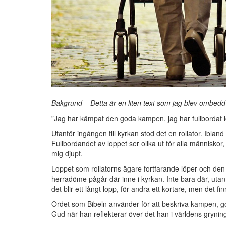
Bakgrund – Detta är en liten text som jag blev ombedd a
”Jag har kämpat den goda kampen, jag har fullbordat lo
Utanför ingången till kyrkan stod det en rollator. Iblan
Fullbordandet av loppet ser olika ut för alla människor,
mig djupt.
Loppet som rollatorns ägare fortfarande löper och d
herradöme pågår där inne i kyrkan. Inte bara där, utan 
det blir ett långt lopp, för andra ett kortare, men det 
Ordet som Bibeln använder för att beskriva kampen, g
Gud när han reflekterar över det han i världens gryning