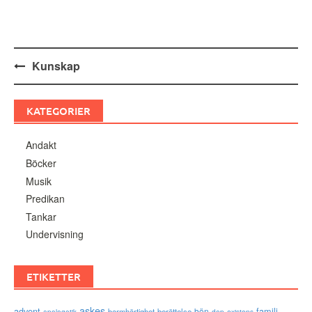
Inläggsnavigering
Kunskap
KATEGORIER
Andakt
Böcker
Musik
Predikan
Tankar
Undervisning
ETIKETTER
askes
advent
familj
bön
barmhärtighet
berättelse
existens