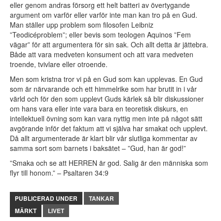
eller genom andras försorg ett helt batteri av övertygande
argument om varför eller varför inte man kan tro på en Gud.
Man ställer upp problem som filosofen Leibniz
”Teodicéproblem”; eller bevis som teologen Aquinos ”Fem
vägar” för att argumentera för sin sak. Och allt detta är jättebra.
Både att vara medveten konsument och att vara medveten
troende, tvivlare eller otroende.
Men som kristna tror vi på en Gud som kan upplevas. En Gud
som är närvarande och ett himmelrike som har brutit in i vår
värld och för den som upplevt Guds kärlek så blir diskussioner
om hans vara eller inte vara bara en teoretisk diskurs, en
intellektuell övning som kan vara nyttig men inte på något sätt
avgörande inför det faktum att vi själva har smakat och upplevt.
Då allt argumenterade är klart blir vår slutliga kommentar av
samma sort som barnets i baksätet – ”Gud, han är god!”
”Smaka och se att HERREN är god. Salig är den människa som
flyr till honom.” – Psaltaren 34:9
PUBLICERAD UNDER
TANKAR
MÄRKT
LIVET