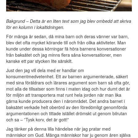
Bakgrund – Detta är en liten text som jag blev ombedd att skriva
för en kolumn i lokaltidningen.
För många år sedan, då mina barn och deras vänner var barn,
blev det ofta mycket körande till och från olika aktiviteter. Man
kunde under dessa körningar få höra barnens konversationer
från baksätet och jag minns flera såna konversationer, men
kanske ett par stycken lite särskilt.
Just den jag vill dela med er handlar om
konsumentmedvetenhet. Ett av barnen argumenterade, säkert
med sina föräldrars och lärares argument som barn så ofta gör,
mot alla de tillsatser som finns i maten idag och hur dumt det är
för miljön att transportera mat runt hela jorden när man lika
gärna kunde producera den i närområdet. Det andra barnet i
baksätet verkade helt oberörd av den föredömligt genomförda
argumentationen och tittade istället drömskt ut genom bilrutan
och sa – ”Tysk korv, det är gott!”
Jag tänker på denna lilla händelse när jag pratar med
människor om Gud. Många människor har ju genom åren själva