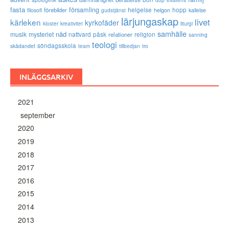
apologetik
dop
fasta
församling
förebilder
helgelse
helgon
hopp
filosofi
kallelse
gudstjänst
lärjungaskap
livet
kärleken
kyrkofäder
kloster
kreativitet
liturgi
samhälle
nåd
musik
mysteriet
nattvard
påsk
relationer
religion
sanning
teologi
söndagsskola
skådandet
tro
team
tillbedjan
INLÄGGSARKIV
2021
september
2020
2019
2018
2017
2016
2015
2014
2013