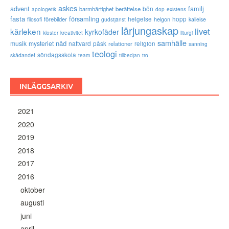
askes
advent
familj
bön
barmhärtighet
berättelse
existens
apologetik
dop
fasta
församling
förebilder
helgelse
helgon
hopp
filosofi
kallelse
gudstjänst
lärjungaskap
livet
kärleken
kyrkofäder
kloster
kreativitet
liturgi
samhälle
nåd
musik
mysteriet
nattvard
påsk
relationer
religion
sanning
teologi
söndagsskola
skådandet
tro
team
tillbedjan
INLÄGGSARKIV
2021
2020
2019
2018
2017
2016
oktober
augusti
juni
april