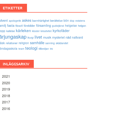
ETIKETTER
askes
dvent
bön
barmhärtighet
berättelse
existens
apologetik
dop
amilj
fasta
församling
förebilder
helgelse
helgon
filosofi
gudstjänst
kärleken
kyrkofäder
opp
kallelse
kloster
kreativitet
lärjungaskap
livet
nåd
musik
mysteriet
nattvard
liturgi
samhälle
åsk
relationer
religion
sanning
skådandet
teologi
öndagsskola
tro
team
tillbedjan
INLÄGGSARKIV
2021
2020
2019
2018
2017
2016