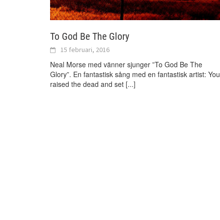
To God Be The Glory
15 februari, 2016
Neal Morse med vänner sjunger ”To God Be The
Glory”. En fantastisk sång med en fantastisk artist: You
raised the dead and set
[...]