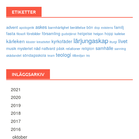
ETIKETTER
askes
advent
familj
bön
barmhärtighet
berättelse
existens
apologetik
dop
fasta
församling
förebilder
helgelse
helgon
hopp
filosofi
kallelse
gudstjänst
lärjungaskap
livet
kärleken
kyrkofäder
kloster
kreativitet
liturgi
samhälle
nåd
musik
mysteriet
nattvard
påsk
relationer
religion
sanning
teologi
söndagsskola
skådandet
tro
team
tillbedjan
INLÄGGSARKIV
2021
2020
2019
2018
2017
2016
oktober