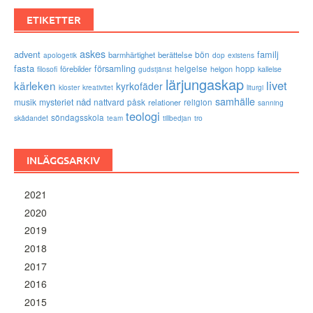
ETIKETTER
askes
advent
familj
bön
barmhärtighet
berättelse
existens
apologetik
dop
fasta
församling
förebilder
helgelse
helgon
hopp
filosofi
kallelse
gudstjänst
lärjungaskap
livet
kärleken
kyrkofäder
kloster
kreativitet
liturgi
samhälle
nåd
musik
mysteriet
nattvard
påsk
relationer
religion
sanning
teologi
söndagsskola
skådandet
tro
team
tillbedjan
INLÄGGSARKIV
2021
2020
2019
2018
2017
2016
2015