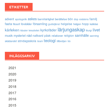
ETIKETTER
askes
advent
familj
bön
barmhärtighet
berättelse
existens
apologetik
dop
fasta
församling
förebilder
helgelse
helgon
hopp
filosofi
kallelse
gudstjänst
lärjungaskap
livet
kärleken
kyrkofäder
kloster
kreativitet
liturgi
samhälle
nåd
musik
mysteriet
nattvard
påsk
relationer
religion
sanning
teologi
söndagsskola
skådandet
tro
team
tillbedjan
INLÄGGSARKIV
2021
2020
2019
2018
2017
2016
2015