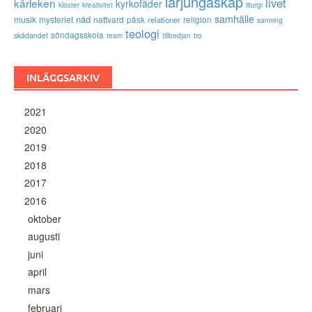
lärjungaskap
livet
kärleken
kyrkofäder
kloster
kreativitet
liturgi
samhälle
nåd
musik
mysteriet
nattvard
påsk
relationer
religion
sanning
teologi
söndagsskola
skådandet
tro
team
tillbedjan
INLÄGGSARKIV
2021
2020
2019
2018
2017
2016
oktober
augusti
juni
april
mars
februari