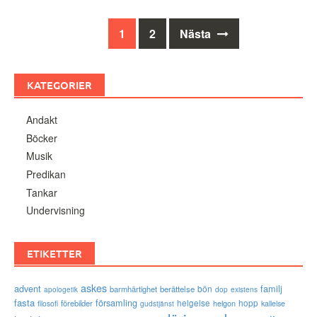
Inläggsnavigering
1
2
Nästa
KATEGORIER
Andakt
Böcker
Musik
Predikan
Tankar
Undervisning
ETIKETTER
askes
advent
familj
bön
barmhärtighet
berättelse
existens
apologetik
dop
fasta
församling
förebilder
helgelse
helgon
hopp
filosofi
kallelse
gudstjänst