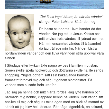
”Det finns inget bättre, än när det vänder”
sjunger Peter LeMarc. Så är det nog.
De bästa stunderna i livet händer då det
vänder. När jag mötte Jesus Kristus och
mitt envisa trots vändes till lydnad och tro.
När min ensamhet vändes till tvåsamhet
då jag träffade min fru. När den bistra
nordanvinden vänder och den ljuva vårvinden stilla upplivar våra
sinnen.
I Söndags efter kyrkan åkte några av oss i familjen mot stan.
Sonen skulle spela hockeycup och döttrarna skulle ha lite seriös
shopping. Yngsta dottern satt i sin bakåtvända barnstol i
framsätet bredvid mig och såg ut genom sidofönstret. På
världen som susade förbi utanför.
Jag såg på henne och mitt hjärta rördes. Jag lyfte handen och
närmade mig henne, klappade henne på kinden. Hon vände sitt
ansikte till mig och såg in i mina ögon med en blick så mättad av
kärlek att jag blev helt förlorad. För något ögonblick, en sekund,