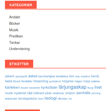
KATEGORIER
Andakt
Böcker
Musik
Predikan
Tankar
Undervisning
ETIKETTER
askes
advent
familj
bön
barmhärtighet
berättelse
existens
apologetik
dop
fasta
församling
förebilder
helgelse
helgon
hopp
filosofi
kallelse
gudstjänst
lärjungaskap
livet
kärleken
kyrkofäder
kloster
kreativitet
liturgi
samhälle
nåd
musik
mysteriet
nattvard
påsk
relationer
religion
sanning
teologi
söndagsskola
skådandet
tro
team
tillbedjan