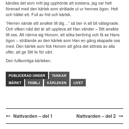
kändes det som mitt jag upphörde att existera, jag var helt
förenad med den kärlek som strålade ut ur hennes ögon. Helt
och hållet ett. Full av frid och kärlek.
”Herren vände sitt ansikte till dig…” så ber vi att bli välsignade.
Och vilken nåd det är att uppleva att Han vänder – Sitt ansikte
till oss. Att närma sig Honom, att söka beröring och få se Hans
ögon – strålande av den kärlek som Han en gång skapade oss
med. Den kärlek som fick Honom att göra det största av alla
offer, att ge Sitt liv för vårt.
Den fullkomliga kärleken.
PUBLICERAD UNDER
TANKAR
MÄRKT
FAMILJ
KÄRLEKEN
LIVET
Inläggsnavigering
Nattvarden – del 1
Nattvarden – del 2