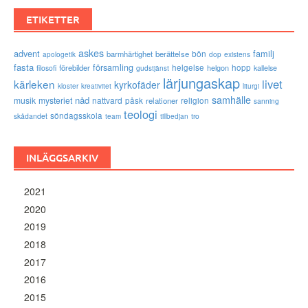
ETIKETTER
askes
advent
familj
bön
barmhärtighet
berättelse
existens
apologetik
dop
fasta
församling
förebilder
helgelse
helgon
hopp
filosofi
kallelse
gudstjänst
lärjungaskap
livet
kärleken
kyrkofäder
kloster
kreativitet
liturgi
samhälle
nåd
musik
mysteriet
nattvard
påsk
relationer
religion
sanning
teologi
söndagsskola
skådandet
tro
team
tillbedjan
INLÄGGSARKIV
2021
2020
2019
2018
2017
2016
2015