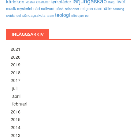
lärjungaskap
livet
kärleken
kyrkofäder
kloster
kreativitet
liturgi
samhälle
nåd
musik
mysteriet
nattvard
påsk
relationer
religion
sanning
teologi
söndagsskola
skådandet
tro
team
tillbedjan
INLÄGGSARKIV
2021
2020
2019
2018
2017
juli
april
februari
2016
2015
2014
2013