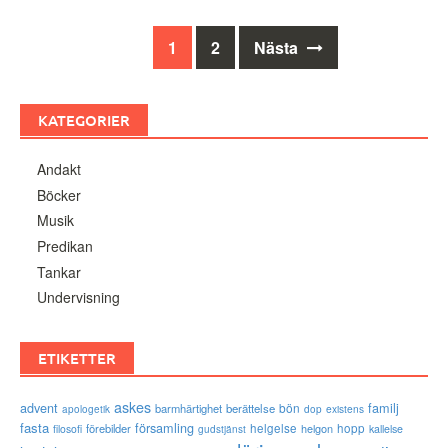
Inläggsnavigering
1
2
Nästa
KATEGORIER
Andakt
Böcker
Musik
Predikan
Tankar
Undervisning
ETIKETTER
askes
advent
familj
bön
barmhärtighet
berättelse
existens
apologetik
dop
fasta
församling
förebilder
helgelse
helgon
hopp
filosofi
kallelse
gudstjänst