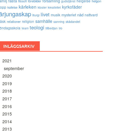
amilj
fasta
församling
förebilder
helgelse
helgon
filosofi
gudstjänst
kärleken
kyrkofäder
opp
kallelse
kloster
kreativitet
lärjungaskap
livet
nåd
musik
mysteriet
nattvard
liturgi
samhälle
åsk
relationer
religion
sanning
skådandet
teologi
öndagsskola
tro
team
tillbedjan
INLÄGGSARKIV
2021
september
2020
2019
2018
2017
2016
2015
2014
2013