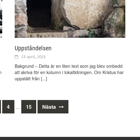
Uppståndelsen
18 april, 2018
Bakgrund – Detta är en liten text som jag blev ombedd
n
att skriva för en kolumn i lokaltidningen. Om Kristus har
uppstått från
[...]
4
15
Nästa
…