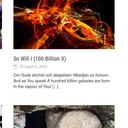
So Will I (100 Billion X)
10 augusti, 2018
Om Guds storhet och skapelsen tillbedjan av honom:
And as You speak A hundred billion galaxies are born
In the vapour of Your
[...]