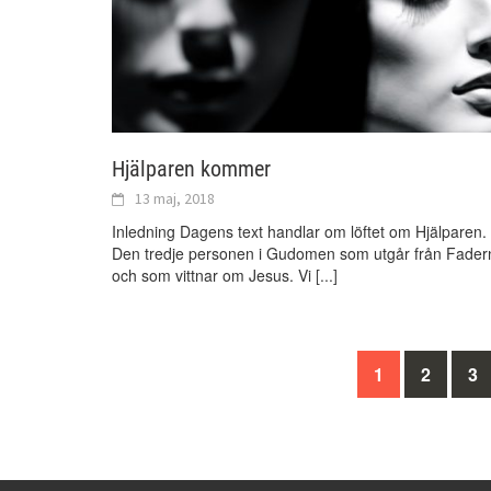
Hjälparen kommer
13 maj, 2018
Inledning Dagens text handlar om löftet om Hjälparen.
Den tredje personen i Gudomen som utgår från Fader
och som vittnar om Jesus. Vi
[...]
Inläggsnavigering
1
2
3