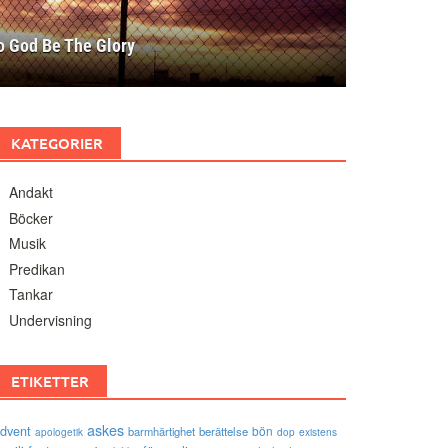
o God Be The Glory
KATEGORIER
Andakt
Böcker
Musik
Predikan
Tankar
Undervisning
ETIKETTER
askes
dvent
bön
barmhärtighet
berättelse
existens
apologetik
dop