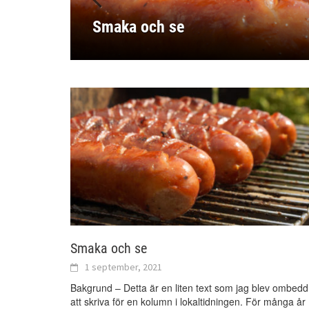
Smaka och se
Kunskap
Det inre
Den Goda Kampen
Blomstrande Gudstjänst
Smaka och se
1 september, 2021
Bakgrund – Detta är en liten text som jag blev ombedd
att skriva för en kolumn i lokaltidningen. För många år