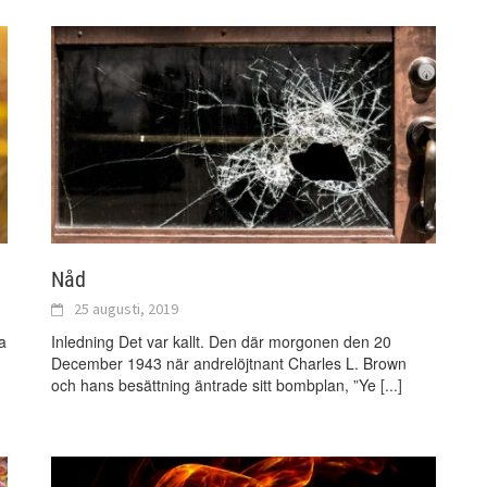
Nåd
25 augusti, 2019
a
Inledning Det var kallt. Den där morgonen den 20
December 1943 när andrelöjtnant Charles L. Brown
och hans besättning äntrade sitt bombplan, ”Ye
[...]