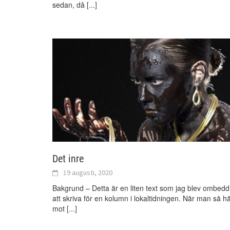
sedan, då
[...]
Det inre
19 augusti, 2020
Bakgrund – Detta är en liten text som jag blev ombedd
att skriva för en kolumn i lokaltidningen. När man så h
mot
[...]