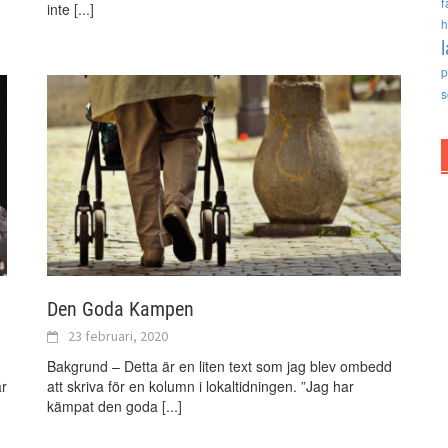
f
inte
[...]
h
p
s
Den Goda Kampen
23 februari, 2020
Bakgrund – Detta är en liten text som jag blev ombedd
är
att skriva för en kolumn i lokaltidningen. ”Jag har
kämpat den goda
[...]