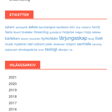
ETIKETTER
askes
advent
familj
bön
barmhärtighet
berättelse
existens
apologetik
dop
fasta
församling
förebilder
helgelse
helgon
hopp
filosofi
kallelse
gudstjänst
lärjungaskap
livet
kärleken
kyrkofäder
kloster
kreativitet
liturgi
samhälle
nåd
musik
mysteriet
nattvard
påsk
relationer
religion
sanning
teologi
söndagsskola
skådandet
tro
team
tillbedjan
INLÄGGSARKIV
2021
2020
2019
2018
2017
2016