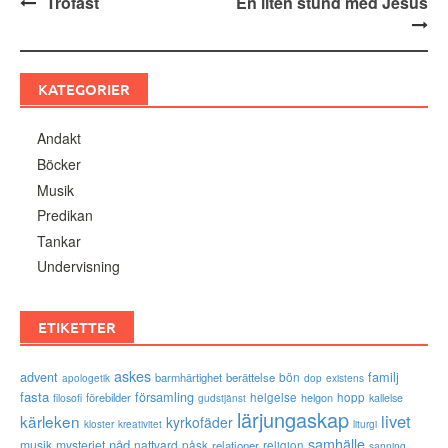
Inläggsnavigering
Trofast
En liten stund med Jesus
KATEGORIER
Andakt
Böcker
Musik
Predikan
Tankar
Undervisning
ETIKETTER
askes
advent
familj
bön
barmhärtighet
berättelse
existens
apologetik
dop
fasta
församling
förebilder
helgelse
helgon
hopp
filosofi
kallelse
gudstjänst
lärjungaskap
livet
kärleken
kyrkofäder
kloster
kreativitet
liturgi
samhälle
nåd
musik
mysteriet
nattvard
påsk
relationer
religion
sanning