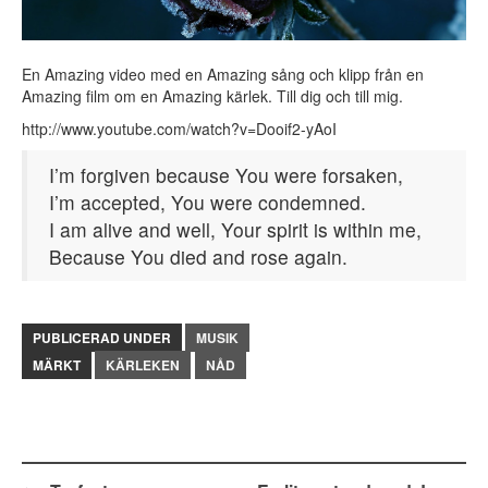
En Amazing video med en Amazing sång och klipp från en
Amazing film om en Amazing kärlek. Till dig och till mig.
http://www.youtube.com/watch?v=Dooif2-yAoI
I’m forgiven because You were forsaken,
I’m accepted, You were condemned.
I am alive and well, Your spirit is within me,
Because You died and rose again.
PUBLICERAD UNDER
MUSIK
MÄRKT
KÄRLEKEN
NÅD