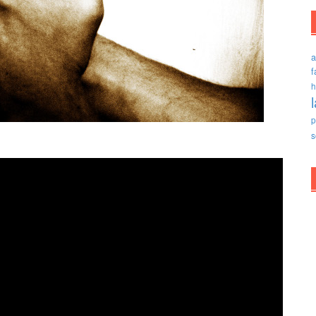
a
f
h
p
s