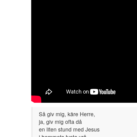
Så giv mig, käre Herre,
ja, giv mig ofta då
en liten stund med Jesus
i hemmets tysta vrå.