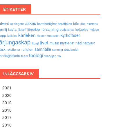
ETIKETTER
askes
dvent
bön
barmhärtighet
berättelse
existens
apologetik
dop
amilj
fasta
församling
förebilder
helgelse
helgon
filosofi
gudstjänst
kärleken
kyrkofäder
opp
kallelse
kloster
kreativitet
lärjungaskap
livet
nåd
musik
mysteriet
nattvard
liturgi
samhälle
åsk
relationer
religion
sanning
skådandet
teologi
öndagsskola
tro
team
tillbedjan
INLÄGGSARKIV
2021
2020
2019
2018
2017
2016