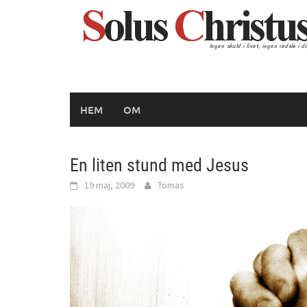
Hoppa
till
innehåll
HEM
OM
En liten stund med Jesus
19 maj, 2009
Tomas