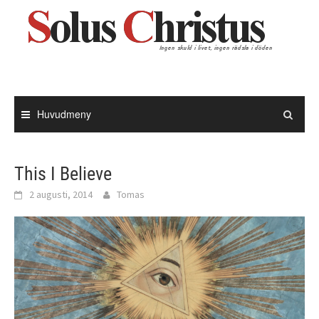
Hoppa
till
innehåll
Huvudmeny
This I Believe
2 augusti, 2014
Tomas