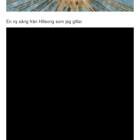
En ny sång från Hillsong som jag gillar.